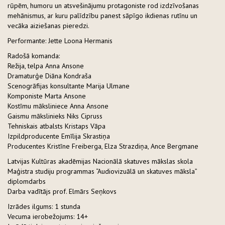
rūpēm, humoru un atsvešinājumu protagoniste rod izdzīvošanas
mehānismus, ar kuru palīdzību panest sāpīgo ikdienas rutīnu un
vecāka aiziešanas pieredzi.
Performante: Jette Loona Hermanis
Radošā komanda:
Režija, telpa Anna Ansone
Dramaturģe Diāna Kondraša
Scenogrāfijas konsultante Marija Ulmane
Komponiste Marta Ansone
Kostīmu māksliniece Anna Ansone
Gaismu mākslinieks Niks Cipruss
Tehniskais atbalsts Kristaps Vāpa
Izpildproducente Emīlija Skrastiņa
Producentes Kristīne Freiberga, Elza Strazdiņa, Ance Bergmane
Latvijas Kultūras akadēmijas Nacionālā skatuves mākslas skola
Maģistra studiju programmas “Audiovizuālā un skatuves māksla”
diplomdarbs
Darba vadītājs prof. Elmārs Seņkovs
Izrādes ilgums: 1 stunda
Vecuma ierobežojums: 14+