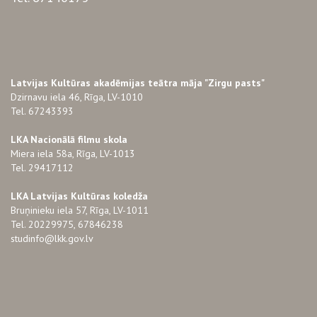
Latvijas Kultūras akadēmijas teātra māja "Zirgu pasts"
Dzirnavu iela 46, Rīga, LV-1010
Tel. 67243393
LKA Nacionālā filmu skola
Miera iela 58a, Rīga, LV-1013
Tel. 29417112
LKA Latvijas Kultūras koledža
Bruņinieku iela 57, Rīga, LV-1011
Tel. 20229975, 67846238
studinfo@lkk.gov.lv