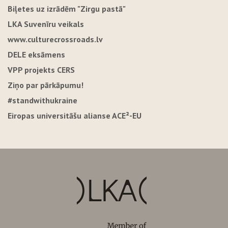
Biļetes uz izrādēm "Zirgu pastā"
LKA Suvenīru veikals
www.culturecrossroads.lv
DELE eksāmens
VPP projekts CERS
Ziņo par pārkāpumu!
#standwithukraine
Eiropas universitāšu alianse ACE²-EU