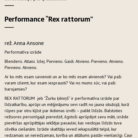
Performance “Rex rattorum”
rež. Anna Ansone
Performatīva izrāde
Blenderis. Attaisi. Izlej. Pievieno. Gaidi. Atvieno. Pievieno. Atvieno.
Pievieno. Atvieno.
Ar ko mēs esam savienoti un ar ko mēs esam atvienoti? Vai paši
varam izlemt, kur esam iesprausti? Vai no mums sūc, vai paši
barojamies?
REX RATTORUM jeb “Žurku ķēniņš” ir performatīva izrāde par
līdzatkarību, aprūpi un mēģinājumu sevi radīt no jauna situācijā, kurā
rūpes par otru kļūst par ikdienas izvēli – palikt līdzās. Balstoties
režisores personīgajā pieredzē, ilgstoši aprūpējot savu māti, izrāde
pievēršas aprūpētājas iekšējai pasaulei, kas veidojas līdzās tuva
cilvēka ciešanām. Izrāde skatītāju ieved iekapsulētā telpā, kur
redzamais un neredzamais, tuvība un attālums pastāv vienlaicīgi. Caur