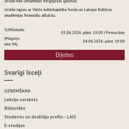
Izrādē tiek izmantotas mirgojošas gaismas.
Izrāde tapusi ar Valsts kultūrkapitāla fonda un Latvijas Kultūras
akadēmijas finansiālu atbalstu.
SUNSstudio
03.06.2026. plkst. 19.00 | Pirmizrāde
(Magoņu
04.06.2026. plkst. 19.00
iela 9A)
Svarīgi īsceļi
UZŅEMŠANA
Lekciju saraksts
Bibliotēka
Studentu un docētāju profils - LAIS
E-studijas