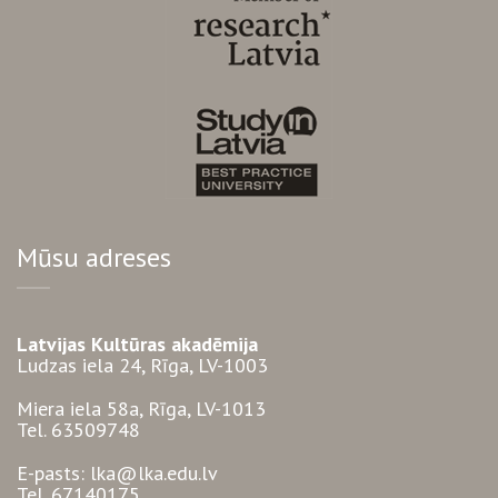
Mūsu adreses
Latvijas Kultūras akadēmija
Ludzas iela 24, Rīga, LV-1003
Miera iela 58a, Rīga, LV-1013
Tel. 63509748
E-pasts: lka@lka.edu.lv
Tel. 67140175