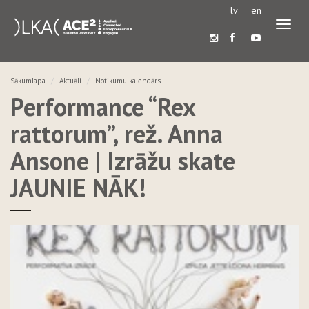
lv
en
Pārslē
navigā
Sākumlapa
Aktuāli
Notikumu kalendārs
Performance “Rex
rattorum”, rež. Anna
Ansone | Izrāžu skate
JAUNIE NĀK!