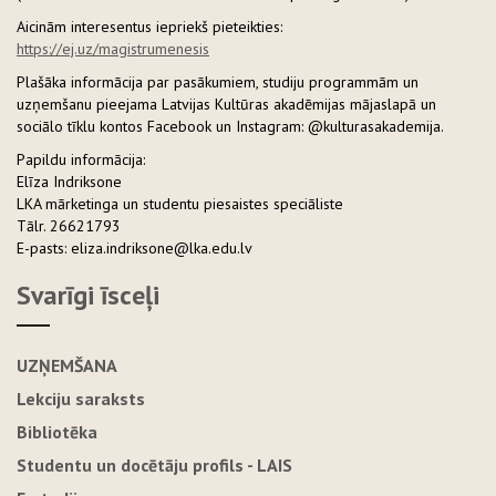
Aicinām interesentus iepriekš pieteikties:
https://ej.uz/magistrumenesis
Plašāka informācija par pasākumiem, studiju programmām un
uzņemšanu pieejama Latvijas Kultūras akadēmijas mājaslapā un
sociālo tīklu kontos Facebook un Instagram: @kulturasakademija.
Papildu informācija:
Elīza Indriksone
LKA mārketinga un studentu piesaistes speciāliste
Tālr. 26621793
E-pasts: eliza.indriksone@lka.edu.lv
Svarīgi īsceļi
UZŅEMŠANA
Lekciju saraksts
Bibliotēka
Studentu un docētāju profils - LAIS