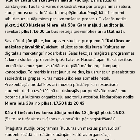
“Audiovizuālā un skatuves māksla”
vadītāju Zani Balčus un
pārstāvjiem. Tās laikā varēs noskaidrot visu par programmas saturu,
studiju norisi un radošā darba iespējām akadēmijā, kā arī saņemt
atbildes uz jautājumiem par uzņemšanas procesu. Tikšanās notiks
plkst. 14.00 klātienē Miera ielā 58a, Gara mājā, 1. auditorijā,
savukārt
plkst. 16.00
tai būs iespēja pievienoties arī
attālināti.
Savukārt
4. jūnijā
tie, kuri apsver studijas programmā
“Kultūras un
mākslas pārvaldība”,
aicināti ielūkoties studiju kursa “Kultūras un
digitālais mārketings” nodarbībās. Šajās lekcijās maģistra programmas
1. kursa studenti prezentēs īpaši Latvijas Nacionālajam Rakstniecības
un mūzikas muzejam izstrādātas digitālā mārketinga kampaņu
koncepcijas. To mērķis ir rast jaunus veidus, kā uzrunāt un piesaistīt tās
sabiedrības grupas, kuras muzeju ikdienā apmeklē retāk.
Prezentācijās piedalīsies arī muzeja pārstāvji, kuri iesaistīsies
studentu darbu izvērtēšanā un diskusijās par piedāvāto risinājumu
potenciālu kultūras organizāciju auditoriju attīstībā. Nodarbības notiks
Miera ielā 58a,
no
plkst. 17.30 līdz 20.45.
Kā arī tiešsaistes konsultācija notiks 18. jūnijā plkst. 16.00.
(Saite uz tiešsaistes tikšanos tiks nosūtīta pēc reģistrēšanās)
“Maģistra studiju programmā “Kultūras un mākslas pārvaldība”
studenti strādā ar reālām situācijām, kultūras organizāciju