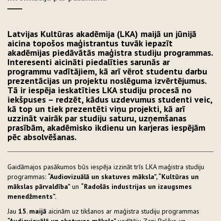
Latvijas Kultūras akadēmija (LKA) maijā un jūnijā
aicina topošos maģistrantus tuvāk iepazīt
akadēmijas piedāvātās maģistra studiju programmas.
Interesenti aicināti piedalīties sarunās ar
programmu vadītājiem, kā arī vērot studentu darbu
prezentācijas un projektu noslēguma izvērtējumus.
Tā ir iespēja ieskatīties LKA studiju procesā no
iekšpuses – redzēt, kādus uzdevumus studenti veic,
kā top un tiek prezentēti viņu projekti, kā arī
uzzināt vairāk par studiju saturu, uzņemšanas
prasībām, akadēmisko ikdienu un karjeras iespējām
pēc absolvēšanas.
Gaidāmajos pasākumos būs iespēja izzināt trīs LKA maģistra studiju
programmas:
“Audiovizuālā un skatuves māksla”, “Kultūras un
mākslas pārvaldība”
un
“Radošās industrijas un izaugsmes
menedžments”.
Jau
15. maijā
aicinām uz tikšanos ar maģistra studiju programmas