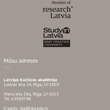
Mūsu adreses
Latvijas Kultūras akadēmija
Ludzas iela 24, Rīga, LV-1003
Miera iela 58a, Rīga, LV-1013
Tel. 63509748
E-pasts: lka@lka.edu.lv