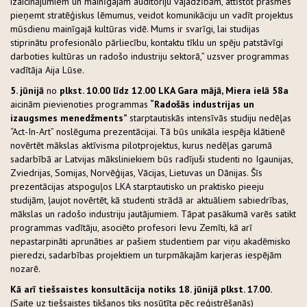
izaicinājumiem un mainīgajām auditoriju vajadzībām, attīstot prasmes
pieņemt stratēģiskus lēmumus, veidot komunikāciju un vadīt projektus
mūsdienu mainīgajā kultūras vidē. Mums ir svarīgi, lai studijas
stiprinātu profesionālo pārliecību, kontaktu tīklu un spēju patstāvīgi
darboties kultūras un radošo industriju sektorā,” uzsver programmas
vadītāja Aija Lūse.
5. jūnijā
no
plkst. 10.00 līdz 12.00 LKA Gara mājā, Miera ielā 58a
aicinām pievienoties programmas
“Radošās industrijas un
izaugsmes menedžments”
starptautiskās intensīvās studiju nedēļas
“Act-In-Art” noslēguma prezentācijai. Tā būs unikāla iespēja klātienē
novērtēt mākslas aktīvisma pilotprojektus, kurus nedēļas garumā
sadarbībā ar Latvijas māksliniekiem būs radījuši studenti no Igaunijas,
Zviedrijas, Somijas, Norvēģijas, Vācijas, Lietuvas un Dānijas. Šīs
prezentācijas atspoguļos LKA starptautisko un praktisko pieeju
studijām, ļaujot novērtēt, kā studenti strādā ar aktuāliem sabiedrības,
mākslas un radošo industriju jautājumiem. Tāpat pasākumā varēs satikt
programmas vadītāju, asociēto profesori Ievu Zemīti, kā arī
nepastarpināti aprunāties ar pašiem studentiem par viņu akadēmisko
pieredzi, sadarbības projektiem un turpmākajām karjeras iespējām
nozarē.
Kā arī tiešsaistes konsultācija notiks 18. jūnijā plkst. 17.00.
(Saite uz tiešsaistes tikšanos tiks nosūtīta pēc reģistrēšanās)