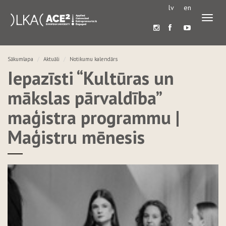
lv
en
Pārslē
navigā
Sākumlapa
Aktuāli
Notikumu kalendārs
Iepazīsti “Kultūras un
mākslas pārvaldība”
maģistra programmu |
Maģistru mēnesis