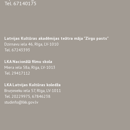
Tel. 67140175
Latvijas Kultūras akadēmijas teātra māja "Zirgu pasts"
Dzirnavu iela 46, Rīga, LV-1010
Tel. 67243393
LKA Nacionālā filmu skola
Miera iela 58a, Rīga, LV-1013
Tel. 29417112
LKA Latvijas Kultūras koledža
Bruņinieku iela 57, Rīga, LV-1011
Tel. 20229975, 67846238
studinfo@lkk.gov.lv