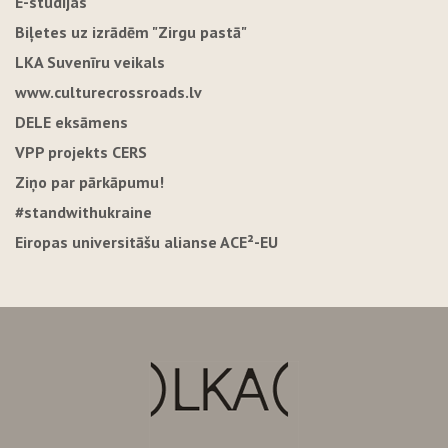
E-studijas
Biļetes uz izrādēm "Zirgu pastā"
LKA Suvenīru veikals
www.culturecrossroads.lv
DELE eksāmens
VPP projekts CERS
Ziņo par pārkāpumu!
#standwithukraine
Eiropas universitāšu alianse ACE²-EU