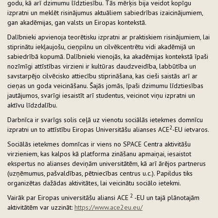
godu, kā arī dzimumu līdztiesību. Tās mērķis bija veidot kopīgu
izpratni un meklēt risinājumus aktuāliem sabiedrības izaicinājumiem,
gan akadēmijas, gan valsts un Eiropas kontekstā.
Dalībnieki apvienoja teorētisku izpratni ar praktiskiem risinājumiem, lai
stiprinātu iekļaujošu, cieņpilnu un cilvēkcentrētu vidi akadēmijā un
sabiedrībā kopumā. Dalībnieki vienojās, ka akadēmijas kontekstā īpaši
nozīmīgi attīstības virzieni ir kultūras daudzveidība, labbūtība un
savstarpējo cilvēcisko attiecību stiprināšana, kas cieši saistās arī ar
cieņas un goda veicināšanu. Šajās jomās, īpaši dzimumu līdztiesības
jautājumos, svarīgi iesaistīt arī studentus, veicinot viņu izpratni un
aktīvu līdzdalību.
Darbnīca ir svarīgs solis ceļā uz vienotu sociālās ietekmes domnīcu
2
izpratni un to attīstību Eiropas Universitāšu alianses ACE
-EU ietvaros.
Sociālās ietekmes domnīcas ir viens no SPACE Centra aktivitāšu
virzieniem, kas kalpos kā platforma zināšanu apmaiņai, iesaistot
ekspertus no alianses deviņām universitātēm, kā arī ārējos partnerus
(uzņēmumus, pašvaldības, pētniecības centrus u.c.). Papildus tiks
organizētas dažādas aktivitātes, lai veicinātu sociālo ietekmi.
2
Vairāk par Eiropas universitāšu aliansi ACE
-EU un tajā plānotajām
aktivitātēm var uzzināt:
https://www.ace2eu.eu/