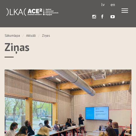
lv
en
Pārslē
navigā
Sākumlapa
Aktuāli
Ziņas
Ziņas