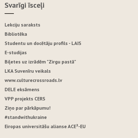
Svarīgi īsceļi
Lekciju saraksts
Bibliotēka
Studentu un docētāju profils - LAIS
E-studijas
Biļetes uz izrādēm "Zirgu pastā"
LKA Suvenīru veikals
www.culturecrossroads.lv
DELE eksāmens
VPP projekts CERS
Ziņo par pārkāpumu!
#standwithukraine
Eiropas universitāšu alianse ACE²-EU