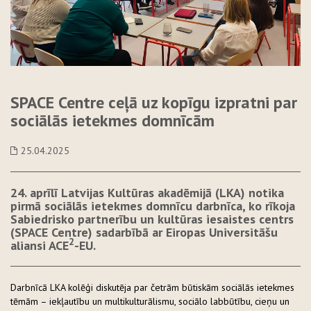
SPACE Centre ceļā uz kopīgu izpratni par
sociālās ietekmes domnīcām
25.04.2025
24. aprīlī Latvijas Kultūras akadēmijā (LKA) notika
pirmā sociālās ietekmes domnīcu darbnīca, ko rīkoja
Sabiedrisko partnerību un kultūras iesaistes centrs
(SPACE Centre) sadarbībā ar Eiropas Universitāšu
2
aliansi ACE
-EU.
Darbnīcā LKA kolēģi diskutēja par četrām būtiskām sociālās ietekmes
tēmām – iekļautību un multikulturālismu, sociālo labbūtību, cieņu un