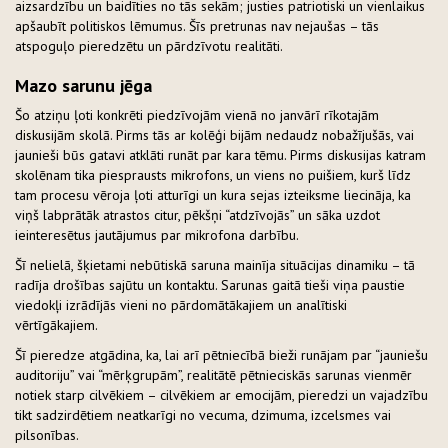
aizsardzību un baidīties no tās sekām; justies patriotiski un vienlaikus
apšaubīt politiskos lēmumus. Šīs pretrunas nav nejaušas – tās
atspoguļo pieredzētu un pārdzīvotu realitāti.
Mazo sarunu jēga
Šo atziņu ļoti konkrēti piedzīvojām vienā no janvārī rīkotajām
diskusijām skolā. Pirms tās ar kolēģi bijām nedaudz nobažījušās, vai
jaunieši būs gatavi atklāti runāt par kara tēmu. Pirms diskusijas katram
skolēnam tika piesprausts mikrofons, un viens no puišiem, kurš līdz
tam procesu vēroja ļoti atturīgi un kura sejas izteiksme liecināja, ka
viņš labprātāk atrastos citur, pēkšņi “atdzīvojās” un sāka uzdot
ieinteresētus jautājumus par mikrofona darbību.
Šī nelielā, šķietami nebūtiskā saruna mainīja situācijas dinamiku – tā
radīja drošības sajūtu un kontaktu. Sarunas gaitā tieši viņa paustie
viedokļi izrādījās vieni no pārdomātākajiem un analītiski
vērtīgākajiem.
Šī pieredze atgādina, ka, lai arī pētniecībā bieži runājam par “jauniešu
auditoriju” vai “mērķgrupām”, realitātē pētnieciskās sarunas vienmēr
notiek starp cilvēkiem – cilvēkiem ar emocijām, pieredzi un vajadzību
tikt sadzirdētiem neatkarīgi no vecuma, dzimuma, izcelsmes vai
pilsonības.