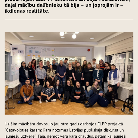
daļai mācību dalībnieku tā bija – un joprojām ir –
ikdienas realitāte.
Uz šīm mācībām devos, jo jau otro gadu darbojos FLPP projektā
“Gatavojoties karam: Kara nozīmes Latvijas publiskajā diskursā un
jauniešu uztverē”. Tajā, ņemot vērā kara draudus, pētām kā jaunieši