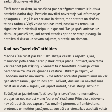
sadzirdēts, nevis vērtēts?
Tieši tāpēc uzskatu, ka runāšana par sarežģītām tēmām ir būtiska
pētnieka darba daļa. Pētnieks nav tikai novērotājs vai informācijas
apkopotājs – viņš ir arī sarunas iniciators, moderators un drošas
telpas radītājs. Viņš veido sarunas rāmi, nosaka tās tempu un
signalizē, kādi viedokļi telpā ir iespējami. Tas jo īpaši attiecas uz
darbu ar jauniešiem, kuri nereti atrodas spriedzē starp pieaugušo
noteikto diskursu un savām sajūtām, pieredzi un domām.
Kad nav “pareizās” atbildes
Mācības “Kā runāt par karu” aktualizēja vairākus aspektus, kas,
manuprāt, pētniecībā nereti paliek otrajā plānā. Pirmkārt, kara tēma
var rezonēt ļoti atšķirīgi – vienam tā ir teorētiska diskusija, citam
personiska trauma vai ģimenes vēsture. Otrkārt, jautājumi, ko
uzdodam, nekad nav neitrāli – tie ietver noteiktus pieņēmumus un var
gan atvērt sarunu, gan to noslēgt. Treškārt, klusums un nevēlēšanās
runāt arī ir dati – signāli, kas jāprot nolasīt, nevis steigā aizpildīt.
Strādājot ar jauniešiem, īpaši svarīgi ir izvairīties no normatīvas
pieejas un neuzspiest vienu “pareizo” skatījumu. Pētnieka uzdevums
nav pārliecināt, bet saprast. Tas nozīmē pieņemt arī ambivalenci,
pretrunas un neērtus jautājumus. Jaunieši var vienlaikus atbalstīt valsts