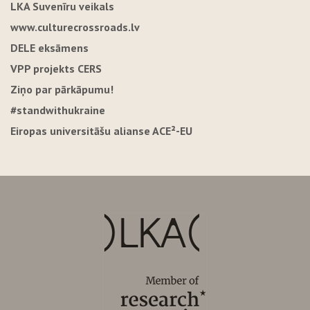
LKA Suvenīru veikals
www.culturecrossroads.lv
DELE eksāmens
VPP projekts CERS
Ziņo par pārkāpumu!
#standwithukraine
Eiropas universitāšu alianse ACE²-EU