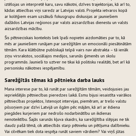
iztēlojas un interpretē karu, savu nākotni, dzīves trajektorijas, kā arī to,
kādas attiecības viņi saredz ar Latvijas valsti. Projekta ietvaros kopā
ar kolēģiem esam uzsākuši fokusgrupu diskusijas ar jauniešiem
dažādos Latvijas reģionos par valsts aizsardzības dienestu un valsts
aizsardzības mācību.
Šis pētnieciskais konteksts liek īpaši nopietni aizdomāties par to, kā
mēs ar jauniešiem runājam par sarežģītām un emocionāli piesātinātām
tēmām. Kara klātbūtne publiskajā telpā vairs nav abstrakta – tā ienāk
ziņu virsrakstos, sociālajos medijos, sarunās ģimenēs un skolu
programmās. Jaunieši to uztver ne tikai kā politisku realitāti, bet arī kā
personisku nākotnes iespējamību.
Sarežģītās tēmas kā pētnieka darba lauks
Mana interese par to, kā runāt par sarežģītām tēmām, veidojusies jau
iepriekšējās pētniecības pieredzes laikā. Esmu bijusi iesaistīta vairākos
pētniecības projektos, īstenojot intervijas, piemēram, ar trešo valstu
pilsoņiem par dzīvi Latvijā un ilgām pēc mājām, kā arī ar ēdiena
piegādes kurjeriem par nedrošo nodarbinātību un ikdienas
nenoteiktību. Šajās sarunās kļuva skaidrs, ka sarežģītība slēpjas ne tik
daudz pašā tēmā, cik attiecībās starp pētnieku un pētījuma dalībnieku.
Vai cilvēkam tiek dota iespēja runāt saviem vārdiem? Vai viņš jūtas