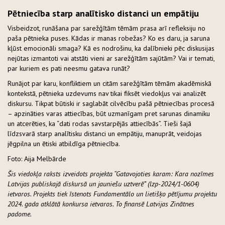
Pētniecība starp analītisko distanci un empātiju
Visbeidzot, runāšana par sarežģītām tēmām prasa arī refleksiju no
paša pētnieka puses. Kādas ir manas robežas? Ko es daru, ja saruna
kļūst emocionāli smaga? Kā es nodrošinu, ka dalībnieki pēc diskusijas
nejūtas izmantoti vai atstāti vieni ar sarežģītām sajūtām? Vai ir temati,
par kuriem es pati neesmu gatava runāt?
Runājot par karu, konfliktiem un citām sarežģītām tēmām akadēmiskā
kontekstā, pētnieka uzdevums nav tikai fiksēt viedokļus vai analizēt
diskursu. Tikpat būtiski ir saglabāt cilvēcību pašā pētniecības procesā
– apzināties varas attiecības, būt uzmanīgam pret sarunas dinamiku
un atcerēties, ka “dati rodas savstarpējās attiecībās”. Tieši šajā
līdzsvarā starp analītisku distanci un empātiju, manuprāt, veidojas
jēgpilna un ētiski atbildīga pētniecība.
Foto: Aija Melbārde
Šis viedokļa raksts izveidots projekta “Gatavojoties karam: Kara nozīmes
Latvijas publiskajā diskursā un jauniešu uztverē” (lzp-2024/1-0604)
ietvaros. Projekts tiek īstenots Fundamentālo un lietišķo pētījumu projektu
2024. gada atklātā konkursa ietvaros. To finansē Latvijas Zinātnes
padome.