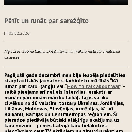
Pētīt un runāt par sarežģīto
05.02.2026
Mg.sc.soc. Sabīne Ozola, LKA Kultūras un mākslu institūta zinātniskā
asistente
Pagājušā gada decembrī man bija iespēja piedalīties
starptautiskās jaunatnes darbinieku mācībās “Kā
runāt par karu” (angļu val. “
How to talk about war
” –
saitē pieejams arī neliels intervijas ieraksts ar
manām pārdomām mācību laikā). Tajās satiku
cilvēkus no 18 valstīm, tostarp Ukrainas, Jordānijas,
Libānas, Moldovas, Slovēnijas, Armēnijas, kā arī
Balkānu, Baltijas un Centrāleiropas reģioniem. Šī
pieredze piedāvāja būtiski atšķirīgu skatījumu uz
kara nozīmi – ja mēs Latvijā karu lielākoties
piedzīvojam caur TV ekrāniem un ziņu virsrakstiem,