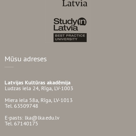
Mūsu adreses
Latvijas Kultūras akadēmija
Ludzas iela 24, Rīga, LV-1003
Miera iela 58a, Rīga, LV-1013
Tel. 63509748
E-pasts: lka@lka.edu.lv
Tel. 67140175