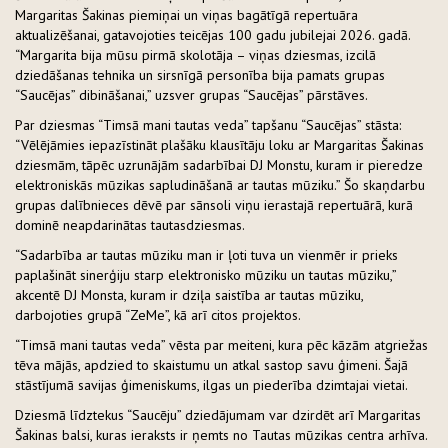
Margaritas Šakinas piemiņai un viņas bagātīgā repertuāra
aktualizēšanai, gatavojoties teicējas 100 gadu jubilejai 2026. gadā.
“Margarita bija mūsu pirmā skolotāja – viņas dziesmas, izcilā
dziedāšanas tehnika un sirsnīgā personība bija pamats grupas
“Saucējas” dibināšanai,” uzsver grupas “Saucējas” pārstāves.
Par dziesmas “Timsā mani tautas veda” tapšanu “Saucējas” stāsta:
“Vēlējāmies iepazīstināt plašāku klausītāju loku ar Margaritas Šakinas
dziesmām, tāpēc uzrunājām sadarbībai DJ Monstu, kuram ir pieredze
elektroniskās mūzikas sapludināšanā ar tautas mūziku.” Šo skaņdarbu
grupas dalībnieces dēvē par sānsoli viņu ierastajā repertuārā, kurā
dominē neapdarinātas tautasdziesmas.
“Sadarbība ar tautas mūziku man ir ļoti tuva un vienmēr ir prieks
paplašināt sinerģiju starp elektronisko mūziku un tautas mūziku,”
akcentē DJ Monsta, kuram ir dziļa saistība ar tautas mūziku,
darbojoties grupā “ZeMe”, kā arī citos projektos.
“Timsā mani tautas veda” vēsta par meiteni, kura pēc kāzām atgriežas
tēva mājās, apdzied to skaistumu un atkal sastop savu ģimeni. Šajā
stāstījumā savijas ģimeniskums, ilgas un piederība dzimtajai vietai.
Dziesmā līdztekus “Saucēju” dziedājumam var dzirdēt arī Margaritas
Šakinas balsi, kuras ieraksts ir ņemts no Tautas mūzikas centra arhīva.