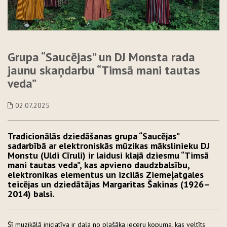
Grupa “Saucējas” un DJ Monsta rada
jaunu skaņdarbu “Timsā mani tautas
veda”
02.07.2025
Tradicionālās dziedāšanas grupa “Saucējas”
sadarbībā ar elektroniskās mūzikas mākslinieku DJ
Monstu (Uldi Cīruli) ir laidusi klajā dziesmu “Timsā
mani tautas veda”, kas apvieno daudzbalsību,
elektronikas elementus un izcilās Ziemeļatgales
teicējas un dziedātājas Margaritas Šakinas (1926–
2014) balsi.
Šī muzikālā iniciatīva ir daļa no plašāka ieceru kopuma, kas veltīts