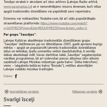
Teicējas ieraksti ir atrodami arī citos arhīvos (Latvijas Radio arhīvā,
www.garamantas.lv
) un ir nenovērtējams resurss ikvienam, kurš vēlas
apgūt tradicionālo dziedāšanu vai papildināt savu repertuāru.
Dziesmu var noklausīties Youtube.com, kā arī citās populārākajās
straumēšanas platformās:
https://www.youtube.com/watch?
v=UU9YRZSPmwo&list=RDUU9YRZSPmwo&start_radio=1
.
Par grupu “Saucējas”:
Latvijas Kultūras akadēmijas tradicionālās dziedāšanas grupu
“Saucējas” dalībnieces jau no dibināšanas 2003. gadā apvieno kopīgs
mērķis – apgūt un popularizēt latviešu tradicionālās dziedāšanas
stilus un tehnikas, īpašu uzmanību veltot daudzbalsībai, it sevišķi
dabas akustiskajā vidē. Savas darbības laikā „Saucējas” sagatavojušas
vairākas programmas, kā arī izdevušas piecus albumus (divi albumi
saņēmuši Latvijas Mūzikas industrijas gada balvu “Zelta mikrofons”,
viens – latgaliešu kultūras balvu “Boņuks”), veltītus atsevišķām
Latvijas vokālās mūzikas tradīcijām.
Dalies:
Iepriekšējais ieraksts
Nākamais ieraksts
Svarīgi īsceļi