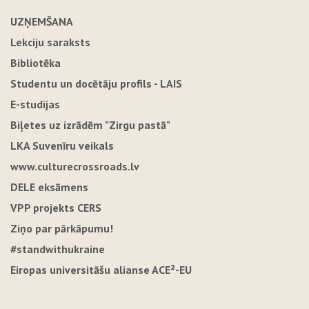
UZŅEMŠANA
Lekciju saraksts
Bibliotēka
Studentu un docētāju profils - LAIS
E-studijas
Biļetes uz izrādēm "Zirgu pastā"
LKA Suvenīru veikals
www.culturecrossroads.lv
DELE eksāmens
VPP projekts CERS
Ziņo par pārkāpumu!
#standwithukraine
Eiropas universitāšu alianse ACE²-EU