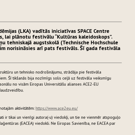
adēmijas (LKA) vadītās iniciatīvas SPACE Centre
s, lai plānotu festivālu “Kultūras kaleidoskops”.
tņu tehniskajā augstskolā (Technische Hochschule
rim norisināsies arī pats festivāls. Šī gada festivāla
struktūru un tehnisko nodrošinājumu, strādāja pie festivāla
m. Šī tikšanās bija nozīmīgs solis ceļā uz festivāla veiksmīgu
rsonālu no visām Eiropas Universitāšu alianses ACE2-EU
 daudzveidību.
ānotajām aktivitātēm:
https://www.ace2eu.eu/
i ir tikai un vienīgi autora(-u) viedokļi, un tie ne vienmēr atspoguļo
ildaģentūras (EACEA) viedokli. Ne Eiropas Savienība, ne EACEA par