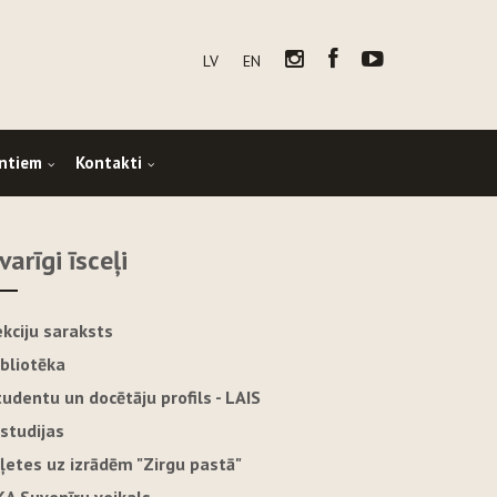
LV
EN
ntiem
Kontakti
varīgi īsceļi
ekciju saraksts
ibliotēka
tudentu un docētāju profils - LAIS
-studijas
iļetes uz izrādēm "Zirgu pastā"