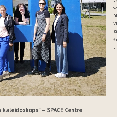
L
w
D
V
Z
#
E
s kaleidoskops” – SPACE Centre