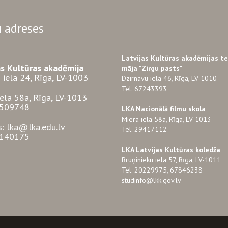
 adreses
Latvijas Kultūras akadēmijas t
as Kultūras akadēmija
māja "Zirgu pasts"
 iela 24, Rīga, LV-1003
Dzirnavu iela 46, Rīga, LV-1010
Tel. 67243393
iela 58a, Rīga, LV-1013
3509748
LKA Nacionālā filmu skola
Miera iela 58a, Rīga, LV-1013
s: lka@lka.edu.lv
Tel. 29417112
7140175
LKA Latvijas Kultūras koledža
Bruņinieku iela 57, Rīga, LV-1011
Tel. 20229975, 67846238
studinfo@lkk.gov.lv