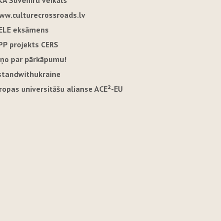
KA Suvenīru veikals
ww.culturecrossroads.lv
ELE eksāmens
PP projekts CERS
iņo par pārkāpumu!
standwithukraine
iropas universitāšu alianse ACE²-EU