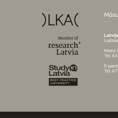
Mūsu
Latvij
Ludzas
Miera 
Tel. 6
E-past
Tel. 6