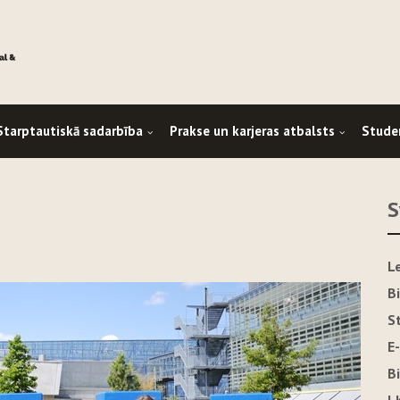
Starptautiskā sadarbība
Prakse un karjeras atbalsts
Stude
S
L
B
S
E
B