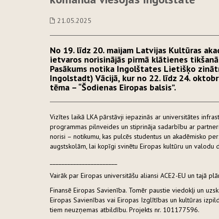
21.05.2025
No 19. līdz 20. maijam Latvijas Kultūras ak
ietvaros norisinājās pirmā klātienes tikšanā
Pasākums notika Ingolštates Lietišķo zinā
Ingolstadt) Vācijā, kur no 22. līdz 24. oktob
tēma – “Šodienas Eiropas balsis”.
Vizītes laikā LKA pārstāvji iepazinās ar universitātes infra
programmas pilnveides un stiprināja sadarbību ar partnerie
norisi – notikumu, kas pulcēs studentus un akadēmisko pe
augstskolām, lai kopīgi svinētu Eiropas kultūru un valodu
_______________________
Vairāk par Eiropas universitāšu aliansi ACE2-EU un tajā pl
Finansē Eiropas Savienība. Tomēr paustie viedokļi un uzskat
Eiropas Savienības vai Eiropas Izglītības un kultūras izp
tiem neuzņemas atbildību. Projekts nr. 101177596.