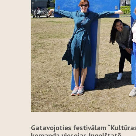
Gatavojoties festivālam “Kultūra
komanda viesojas Ingolštatē