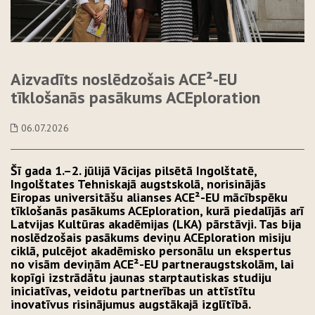
Aizvadīts noslēdzošais ACE²-EU
tīklošanās pasākums ACEploration
06.07.2026
Šī gada 1.–2. jūlijā Vācijas pilsētā Ingolštatē,
Ingolštates Tehniskajā augstskolā, norisinājās
Eiropas universitāšu alianses ACE²-EU mācībspēku
tīklošanās pasākums ACEploration, kurā piedalījās arī
Latvijas Kultūras akadēmijas (LKA) pārstāvji. Tas bija
noslēdzošais pasākums deviņu ACEploration misiju
ciklā, pulcējot akadēmisko personālu un ekspertus
no visām deviņām ACE²-EU partneraugstskolām, lai
kopīgi izstrādātu jaunas starptautiskas studiju
iniciatīvas, veidotu partnerības un attīstītu
inovatīvus risinājumus augstākajā izglītībā.