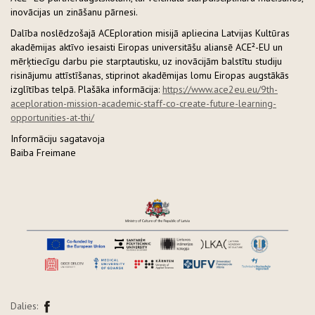
inovācijas un zināšanu pārnesi.
Dalība noslēdzošajā ACEploration misijā apliecina Latvijas Kultūras
akadēmijas aktīvo iesaisti Eiropas universitāšu aliansē ACE²-EU un
mērķtiecīgu darbu pie starptautisku, uz inovācijām balstītu studiju
risinājumu attīstīšanas, stiprinot akadēmijas lomu Eiropas augstākās
izglītības telpā. Plašāka informācija:
https://www.ace2eu.eu/9th-
aceploration-mission-academic-staff-co-create-future-learning-
opportunities-at-thi/
Informāciju sagatavoja
Baiba Freimane
Dalies: