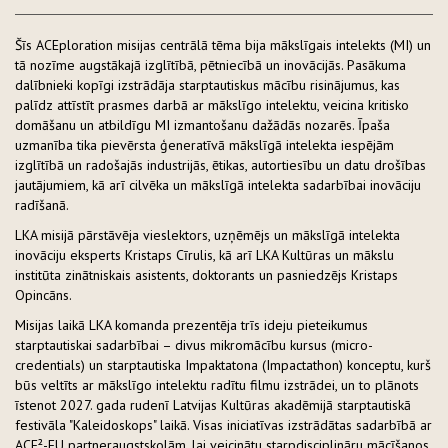
Šīs ACEploration misijas centrālā tēma bija mākslīgais intelekts (MI) un
tā nozīme augstākajā izglītībā, pētniecībā un inovācijās. Pasākuma
dalībnieki kopīgi izstrādāja starptautiskus mācību risinājumus, kas
palīdz attīstīt prasmes darbā ar mākslīgo intelektu, veicina kritisko
domāšanu un atbildīgu MI izmantošanu dažādās nozarēs. Īpaša
uzmanība tika pievērsta ģeneratīvā mākslīgā intelekta iespējām
izglītībā un radošajās industrijās, ētikas, autortiesību un datu drošības
jautājumiem, kā arī cilvēka un mākslīgā intelekta sadarbībai inovāciju
radīšanā.
LKA misijā pārstāvēja vieslektors, uzņēmējs un mākslīgā intelekta
inovāciju eksperts Kristaps Cīrulis, kā arī LKA Kultūras un mākslu
institūta zinātniskais asistents, doktorants un pasniedzējs Kristaps
Opincāns.
Misijas laikā LKA komanda prezentēja trīs ideju pieteikumus
starptautiskai sadarbībai – divus mikromācību kursus (micro-
credentials) un starptautiska Impaktatona (Impactathon) konceptu, kurš
būs veltīts ar mākslīgo intelektu radītu filmu izstrādei, un to plānots
īstenot 2027. gada rudenī Latvijas Kultūras akadēmijā starptautiskā
festivāla "Kaleidoskops" laikā. Visas iniciatīvas izstrādātas sadarbībā ar
ACE²-EU partneraugstskolām, lai veicinātu starpdisciplināru mācīšanos,