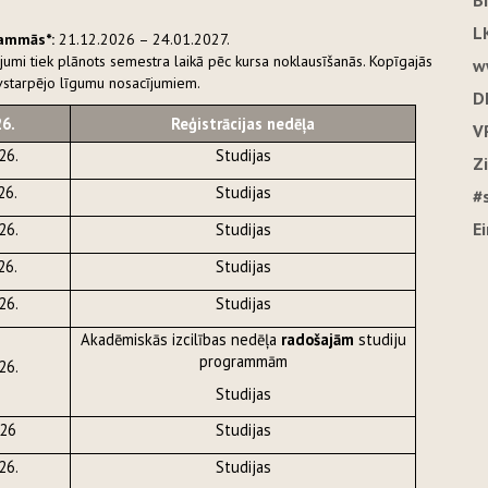
B
L
rammās*:
21.12.2026 – 24.01.2027.
jumi tiek plānots semestra laikā pēc kursa noklausīšanās. Kopīgajās
w
avstarpējo līgumu nosacījumiem.
D
26.
Reģistrācijas nedēļa
V
26.
Studijas
Z
26.
Studijas
#
E
26.
Studijas
26.
Studijas
26.
Studijas
Akadēmiskās izcilības nedēļa
radošajām
studiju
programmām
26.
Studijas
026
Studijas
26.
Studijas