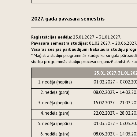
2027. gada pavasara semestris
Reģistrācijas nedēļa:
25.01.2027 – 31.01.2027.
Pavasara semestra studijas:
01.02.2027. – 20.06.2027.
Vasaras sesijas parbaudījumi bakalaura studiju pro
* Maģistra studiju programmās studiju kursu gala pārbaudī
studiju programmās studiju procesu organizē atbilstoši s
25.01.2027.-31.01.202
1. nedēļa (nepāra)
01.02.2027. – 07.02.20
2. nedēļa (pāra)
08.02.2027. – 14.02.20
3. nedēļa (nepāra)
15.02.2027. – 21.02.20
4. nedēļa (pāra)
22.02.2027. – 28.02.20
5. nedēļa (nepāra)
01.03.2027. – 07.03.20
6. nedēļa (pāra)
08.03.2027. – 14.03.20