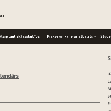
Starptautiskā sadarbība
Prakse un karjeras atbalsts
Stude
S
U
lendārs
L
B
S
E