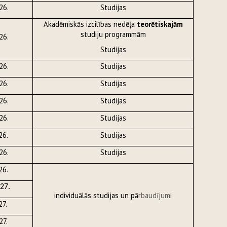
26.
Studijas
Akadēmiskās izcilības nedēļa
teorētiskajām
studiju programmām
26.
Studijas
26.
Studijas
26.
Studijas
26.
Studijas
26.
Studijas
26.
Studijas
26.
Studijas
26.
27.
individuālās studijas un pā
rbaudījumi
27.
27.