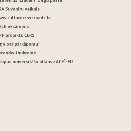
iļetes uz izrādēm "Zirgu pastā"
KA Suvenīru veikals
ww.culturecrossroads.lv
ELE eksāmens
PP projekts CERS
iņo par pārkāpumu!
standwithukraine
iropas universitāšu alianse ACE²-EU