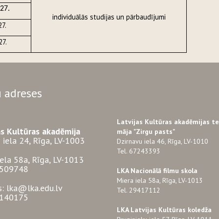
27.
individuālās studijas un pārbaudījumi
27.
27.
 adreses
Latvijas Kultūras akadēmijas t
as Kultūras akadēmija
māja "Zirgu pasts"
 iela 24, Rīga, LV-1003
Dzirnavu iela 46, Rīga, LV-1010
Tel. 67243393
iela 58a, Rīga, LV-1013
3509748
LKA Nacionālā filmu skola
Miera iela 58a, Rīga, LV-1013
s: lka@lka.edu.lv
Tel. 29417112
7140175
LKA Latvijas Kultūras koledža