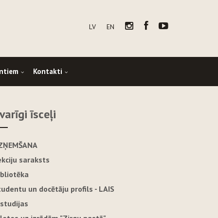
LV
EN
ntiem
Kontakti
varīgi īsceļi
ZŅEMŠANA
ekciju saraksts
ibliotēka
tudentu un docētāju profils - LAIS
-studijas