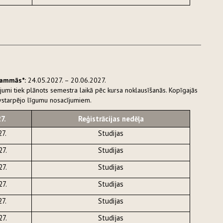
grammās*:
24.05.2027. – 20.06.2027.
jumi tiek plānots semestra laikā pēc kursa noklausīšanās. Kopīgajās
avstarpējo līgumu nosacījumiem.
7.
Reģistrācijas nedēļa
27.
Studijas
27.
Studijas
27.
Studijas
27.
Studijas
27.
Studijas
27.
Studijas