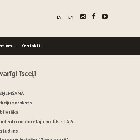
LV
EN
ntiem
Kontakti
varīgi īsceļi
ZŅEMŠANA
ekciju saraksts
ibliotēka
tudentu un docētāju profils - LAIS
-studijas