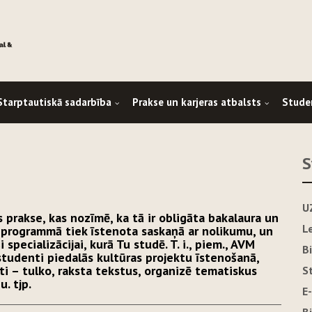
Starptautiskā sadarbība
Prakse un karjeras atbalsts
Stude
S
U
 prakse, kas nozīmē, ka tā ir obligāta bakalaura un
L
 programmā tiek īstenota saskaņā ar nolikumu, un
 specializācijai, kurā Tu studē. T. i., piem., AVM
B
studenti piedalās kultūras projektu īstenošanā,
i – tulko, raksta tekstus, organizē tematiskus
S
. tjp.
E