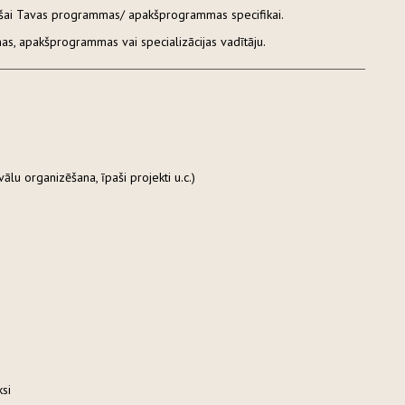
lstošai Tavas programmas/ apakšprogrammas specifikai.
as, apakšprogrammas vai specializācijas vadītāju.
lu organizēšana, īpaši projekti u.c.)
ksi