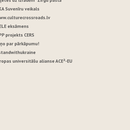
iļetes uz izrādēm "Zirgu pastā"
KA Suvenīru veikals
ww.culturecrossroads.lv
ELE eksāmens
PP projekts CERS
iņo par pārkāpumu!
standwithukraine
iropas universitāšu alianse ACE²-EU