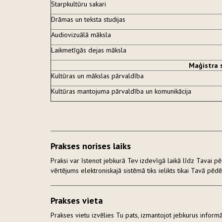
Starpkultūru sakari
Drāmas un teksta studijas
Audiovizuālā māksla
Laikmetīgās dejas māksla
Maģistra 
Kultūras un mākslas pārvaldība
Kultūras mantojuma pārvaldība un komunikācija
Prakses norises laiks
Praksi var īstenot jebkurā Tev izdevīgā laikā līdz Tavai pēdē
vērtējums elektroniskajā sistēmā tiks ielikts tikai Tavā pēdēj
Prakses vieta
Prakses vietu izvēlies Tu pats, izmantojot jebkurus inform