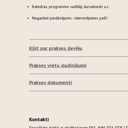
Katedras, programmu vadītāji, kursabiedri u.c.
Negaidiet piedāvājumu - interesējieties paši!
Kļūt par prakses devēju
Prakses vietu sludinājumi
Prakses dokumenti
Kontakti
Speciāliste darbā ar studējošajiem SKS, AVM, DTA, DTR,