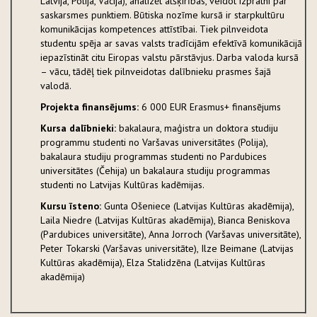
Latvija, Polija, Vācija), analizēt atšķirības, veidot izpratni par
saskarsmes punktiem. Būtiska nozīme kursā ir starpkultūru
komunikācijas kompetences attīstībai. Tiek pilnveidota
studentu spēja ar savas valsts tradīcijām efektīvā komunikācijā
iepazīstināt citu Eiropas valstu pārstāvjus. Darba valoda kursā
– vācu, tādēļ tiek pilnveidotas dalībnieku prasmes šajā
valodā.
Projekta finansējums:
6 000 EUR Erasmus+ finansējums
Kursa dalībnieki:
bakalaura, maģistra un doktora studiju
programmu studenti no Varšavas universitātes (Polija),
bakalaura studiju programmas studenti no Pardubices
universitātes (Čehija) un bakalaura studiju programmas
studenti no Latvijas Kultūras kadēmijas.
Kursu īsteno:
Gunta Ošeniece (Latvijas Kultūras akadēmija),
Laila Niedre (Latvijas Kultūras akadēmija), Bianca Beniskova
(Pardubices universitāte), Anna Jorroch (Varšavas universitāte),
Peter Tokarski (Varšavas universitāte), Ilze Beimane (Latvijas
Kultūras akadēmija), Elza Stalidzēna (Latvijas Kultūras
akadēmija)