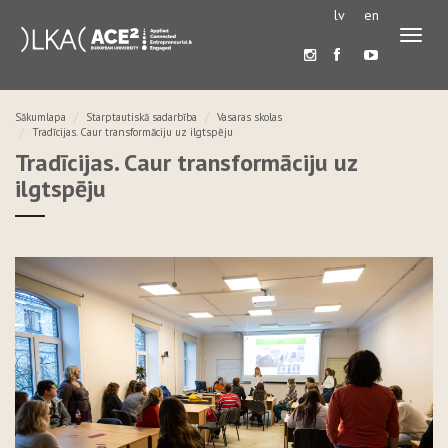
lv
en
Pārslē
navigā
Sākumlapa
Starptautiskā sadarbība
Vasaras skolas
Tradīcijas. Caur transformāciju uz ilgtspēju
Tradīcijas. Caur transformāciju uz
ilgtspēju