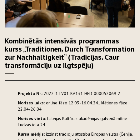
Kombinētās intensīvās programmas
kurss „Traditionen. Durch Transformation
zur Nachhaltigkeit“ (Tradīcijas. Caur
transformāciju uz ilgtspēju)
Projekta Nr.:
2022-1-LV01-KA131-HED-000052069-2
Norises laiks:
online fāze 12.03.-16.04.24., klātienes fāze
22.04.-26.04.
Norises vieta:
Latvijas Kultūras akadēmijas galvenā mītne
Ludzas iela 24
Kursa mērķis:
izzināt tradīciju attīstību Eiropas valstīs (Čehija,