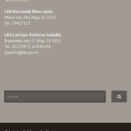
LKA Nacionālā filmu skola
Miera iela 58a, Rīga, LV-1013
Tel. 29417112
LKA Latvijas Kultūras koledža
Bruņinieku iela 57, Rīga, LV-1011
Tel. 20229975, 67846238
studinfo@lkk.gov.lv