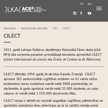
lv
en
Pārslē
navigā
Sākumlapa
Starptautiskā sadarbība
Tīkli
CILECT
CILECT
2022. gadā Latvijas Kultūras akadēmijas Nacionālā Filmu skola (LKA
NFS) tika uzņemta pasaules prestižākajā kinoskolu apvienībā CILECT
(
Centre International de Liaison des Écoles de Cinéma et de Télévision
).
CILECT dibināta 1954. gadā, tā atrodas Kannās, Francijā. CILECT
apvieno 182 audiovizuālās izglītības iestādes no 61 valsts sešos
kontinentos, kuras nodarbina vairāk nekā 9000 pasniedzēju un
darbinieku, ik gadu apmācot vairāk nekā 55 000 studentu, un uztur
sakarus ar vairāk nekā 1 330 000 absolventu tīklu.
CILECT misija ir attīstīt un veicināt augstākas izglītības, pētniecības un
apmācību standartus kino, televīzijas un ar to saistīto mediju jomā,