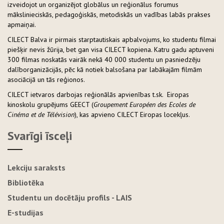
izveidojot un organizējot globālus un reģionālus forumus
mākslinieciskās, pedagoģiskās, metodiskās un vadības labās prakses
apmaiņai.
CILECT Balva ir pirmais starptautiskais apbalvojums, ko studentu filmai
piešķir nevis žūrija, bet gan visa CILECT kopiena. Katru gadu aptuveni
300 filmas noskatās vairāk nekā 40 000 studentu un pasniedzēju
dalīborganizācijās, pēc kā notiek balsošana par labākajām filmām
asociācijā un tās reģionos.
CILECT ietvaros darbojas reģionālās apvienības t.sk. Eiropas
kinoskolu grupējums GEECT (
Groupement Européen des Ecoles de
Cinéma et de Télévision
), kas apvieno CILECT Eiropas locekļus.
Svarīgi īsceļi
Lekciju saraksts
Bibliotēka
Studentu un docētāju profils - LAIS
E-studijas