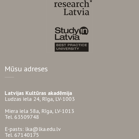
Mūsu adreses
Latvijas Kultūras akadēmija
Ludzas iela 24, Rīga, LV-1003
Miera iela 58a, Rīga, LV-1013
Tel. 63509748
E-pasts: lka@lka.edu.lv
Tel. 67140175