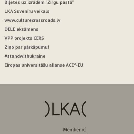
Biļetes uz izrādēm "Zirgu pastā"
LKA Suvenīru veikals
www.culturecrossroads.lv
DELE eksāmens
VPP projekts CERS
Ziņo par pārkāpumu!
#standwithukraine
Eiropas universitāšu alianse ACE²-EU