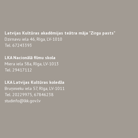
Latvijas Kultūras akadēmijas teātra māja "Zirgu pasts"
Dzirnavu iela 46, Rīga, LV-1010
Tel. 67243393
LKA Nacionālā filmu skola
Miera iela 58a, Rīga, LV-1013
Tel. 29417112
LKA Latvijas Kultūras koledža
Bruņinieku iela 57, Rīga, LV-1011
Tel. 20229975, 67846238
studinfo@lkk.gov.lv