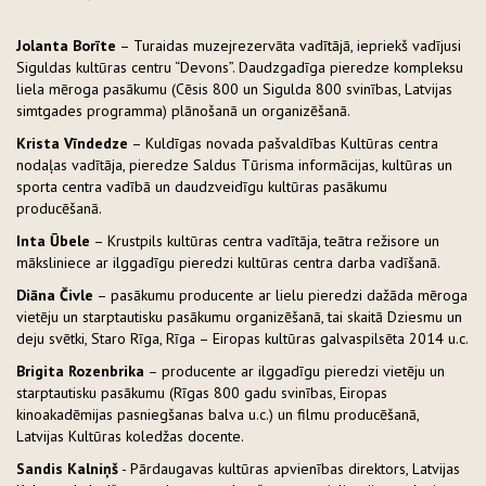
Jolanta Borīte
– Turaidas muzejrezervāta vadītājā, iepriekš vadījusi
Siguldas kultūras centru “Devons”. Daudzgadīga pieredze kompleksu
liela mēroga pasākumu (Cēsis 800 un Sigulda 800 svinības, Latvijas
simtgades programma) plānošanā un organizēšanā.
Krista Vīndedze
– Kuldīgas novada pašvaldības Kultūras centra
nodaļas vadītāja, pieredze Saldus Tūrisma informācijas, kultūras un
sporta centra vadībā un daudzveidīgu kultūras pasākumu
producēšanā.
Inta Ūbele
– Krustpils kultūras centra vadītāja, teātra režisore un
māksliniece ar ilggadīgu pieredzi kultūras centra darba vadīšanā.
Diāna Čivle
– pasākumu producente ar lielu pieredzi dažāda mēroga
vietēju un starptautisku pasākumu organizēšanā, tai skaitā Dziesmu un
deju svētki, Staro Rīga, Rīga – Eiropas kultūras galvaspilsēta 2014 u.c.
Brigita Rozenbrika
– producente ar ilggadīgu pieredzi vietēju un
starptautisku pasākumu (Rīgas 800 gadu svinības, Eiropas
kinoakadēmijas pasniegšanas balva u.c.) un filmu producēšanā,
Latvijas Kultūras koledžas docente.
Sandis Kalniņš
- Pārdaugavas kultūras apvienības direktors, Latvijas