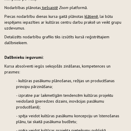
Nodarbības plānotas
tiešsaistē
Zoom
platformā.
Piecas nodarbību dienas kursa gaitā plānotas
klātienē
, lai būtu
iespējams iepazīties ar kultūras centru darbu praksē un veikt grupu
uzdevumus.
Detalizēts nodarbību grafiks tiks izsūtīts kursā reģistrētajiem
dalībniekiem.
Dalībnieku ieguvumi:
Kursa absolventi iegūs sekojošās zināšanas, kompetences un
prasmes:
- kultūras pasākumu plānošanas, režijas un producēšanas
principu pārzināšana;
- izpratne par laikmetīgām tendencēm kultūras projektu
veidošanā (pieredzes dizains, inovācijas pasākumu
producēšanā);
- spēja veidot kultūras pasākumu koncepciju un īstenošanas
plānu, tai skaitā pasākuma budžetu;
- spēja veidot kultūras projekta pieteikumu publiskā