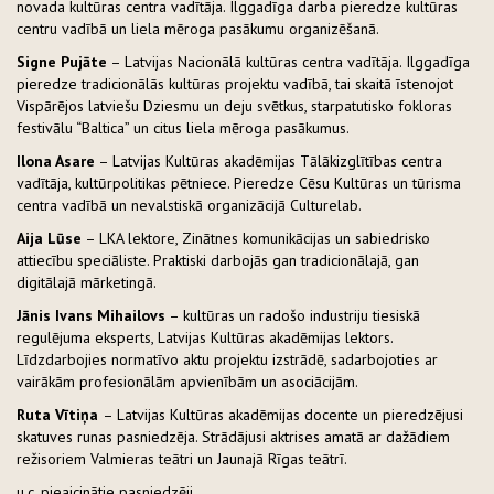
novada kultūras centra vadītāja. Ilggadīga darba pieredze kultūras
centru vadībā un liela mēroga pasākumu organizēšanā.
Signe Pujāte
– Latvijas Nacionālā kultūras centra vadītāja. Ilggadīga
pieredze tradicionālās kultūras projektu vadībā, tai skaitā īstenojot
Vispārējos latviešu Dziesmu un deju svētkus, starpatutisko fokloras
festivālu “Baltica” un citus liela mēroga pasākumus.
Ilona Asare
– Latvijas Kultūras akadēmijas Tālākizglītības centra
vadītāja, kultūrpolitikas pētniece. Pieredze Cēsu Kultūras un tūrisma
centra vadībā un nevalstiskā organizācijā Culturelab.
Aija Lūse
– LKA lektore, Zinātnes komunikācijas un sabiedrisko
attiecību speciāliste. Praktiski darbojās gan tradicionālajā, gan
digitālajā mārketingā.
Jānis Ivans Mihailovs
– kultūras un radošo industriju tiesiskā
regulējuma eksperts, Latvijas Kultūras akadēmijas lektors.
Līdzdarbojies normatīvo aktu projektu izstrādē, sadarbojoties ar
vairākām profesionālām apvienībām un asociācijām.
Ruta Vītiņa
– Latvijas Kultūras akadēmijas docente un pieredzējusi
skatuves runas pasniedzēja. Strādājusi aktrises amatā ar dažādiem
režisoriem Valmieras teātri un Jaunajā Rīgas teātrī.
u.c. pieaicinātie pasniedzēji.