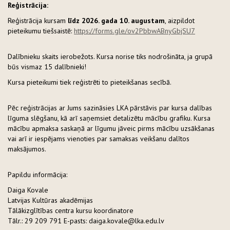
Reģistrācija:
Reģistrācija kursam
līdz 2026. gada 10. augustam
, aizpildot
pieteikumu tiešsaistē:
https://forms.gle/ov2PbbwABnyGbjSU7
Dalībnieku skaits ierobežots. Kursa norise tiks nodrošināta, ja grupā
būs vismaz 15 dalībnieki!
Kursa pieteikumi tiek reģistrēti to pieteikšanas secībā.
Pēc reģistrācijas ar Jums sazināsies LKA pārstāvis par kursa dalības
līguma slēgšanu, kā arī saņemsiet detalizētu mācību grafiku. Kursa
mācību apmaksa saskaņā ar līgumu jāveic pirms mācību uzsākšanas
vai arī ir iespējams vienoties par samaksas veikšanu dalītos
maksājumos.
Papildu informācija:
Daiga Kovale
Latvijas Kultūras akadēmijas
Tālākizglītības centra kursu koordinatore
Tālr.: 29 209 791 E-pasts: daiga.kovale@lka.edu.lv