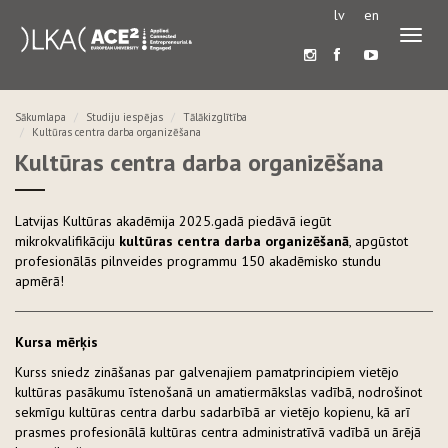
lv
en
Pārslē
navigā
Sākumlapa
Studiju iespējas
Tālākizglītība
Kultūras centra darba organizēšana
Kultūras centra darba organizēšana
Latvijas Kultūras akadēmija 2025.gadā piedāvā iegūt
mikrokvalifikāciju
kultūras centra darba organizēšanā
, apgūstot
profesionālās pilnveides programmu 150 akadēmisko stundu
apmērā!
Kursa mērķis
Kurss sniedz zināšanas par galvenajiem pamatprincipiem vietējo
kultūras pasākumu īstenošanā un amatiermākslas vadībā, nodrošinot
sekmīgu kultūras centra darbu sadarbībā ar vietējo kopienu, kā arī
prasmes profesionālā kultūras centra administratīvā vadībā un ārējā