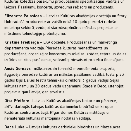
Kultūras koledžas pasākumu producēšanas specializācijas vadītājs un
lektors. Pasākumu, koncertu, uzvedumu režisors un producents.
Elizabete Palasiosa
– Latvijas Kultūras akadēmijas docētāja un Story
Hub radošā producente ar vairāk nekā 10 gadu pieredzi radošo
industriju sektorā, veidojot starpdisciplinārus mākslas projektus ar
mūsdienu tehnoloģiju pielietojumu.
Kristīne Freiberga
– LKA docente, Producēšanas un mārketinga
departamenta vadītāja. Pieredze kultūras menedžmentā un
producēšanā, organizējot koncertus, muzikālas izrādes, teātra un dejas
izrādes un citus pasākumus, veiksmīgi piesaistot projektu finansējumu.
Ansis Gornavs
- mākslinieciski tehniskā menedžmenta eksperts,
ilggadēja pieredze kultūras un mākslas pasākumu vadībā, tostarp 23
gadus bijis Dailes teātra tehniskais direktors, 3 gadus vadījis Sējas
kultūras namu un 20 gadus vada uzņāmumu Stage ’n Deco, īstenojot
projektus gan Latvijā, gan ārvalstīs.
Dita Pfeifere
- Latvijas Kultūras akadēmijas lektore un pētniece,
aktīvi darbojās Latvijas kultūras darbinieku biedrībā un Eiropas
Kultūras centru asociācijā. Rīgas domes Kultūras institūciju un
nemateriālā kultūras mantojuma nodaļas vadītāja.
Dace Jurka
– Latvijas kultūras darbinieku biedrības un Mazsalacas