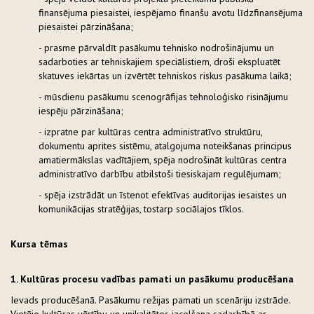
finansējuma piesaistei, iespējamo finanšu avotu līdzfinansējuma
piesaistei pārzināšana;
- prasme pārvaldīt pasākumu tehnisko nodrošinājumu un
sadarboties ar tehniskajiem speciālistiem, droši ekspluatēt
skatuves iekārtas un izvērtēt tehniskos riskus pasākuma laikā;
- mūsdienu pasākumu scenogrāfijas tehnoloģisko risinājumu
iespēju pārzināšana;
- izpratne par kultūras centra administratīvo struktūru,
dokumentu aprites sistēmu, atalgojuma noteikšanas principus
amatiermākslas vadītājiem, spēja nodrošināt kultūras centra
administratīvo darbību atbilstoši tiesiskajam regulējumam;
- spēja izstrādāt un īstenot efektīvas auditorijas iesaistes un
komunikācijas stratēģijas, tostarp sociālajos tīklos.
Kursa tēmas
1. Kultūras procesu vadības pamati un pasākumu producēšana
Ievads producēšanā. Pasākumu režijas pamati un scenāriju izstrāde.