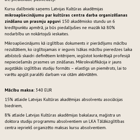
Kursu dalībnieki saņems Latvijas Kultūras akadēmijas
mikroapliecinājumu par kultūras centra darba organizēšanas
zināšanu un prasmju apguvi
150 akadēmisko stundu un 6
kredītpunktu apmērā, ja būs piedalījušies ne mazāk kā 80%
nodarbību un nokārtojuši ieskaites.
Mikroapliecinājums kā izglītības dokuments ir pierādījums mācību
rezultātiem, ko izglītojamais ir ieguvis īsākas mācību pieredzes laika
atbilstoši skaidri definētiem kritērijiem, iegūstot konkrētajā profesijā
nepieciešamās prasmes un zināšanas. Mikrokvalifikācija ir jauns
augstākās izglītības studiju formāts – elastīgs un piemērots, lai to
varētu apgūt paralēli darbam vai citām aktivtātēm.
Mācību maksa:
340 EUR
15% atlaide Latvijas Kultūras akadēmijas absolventu asociācijas
biedriem,
8% atlaide Latvijas Kultūras akadēmijas bakalaura, maģistra un
doktora studiju programmu absolventiem un LKA Tālākizglītības
centra iepriekš organizēto maksas kursu absolventiem.