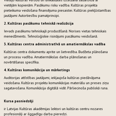
Vietējo kultūras vērtību un unikalitātes izcelšana sadarbībā ar
vietējām kopienām. Pasākumu risku vadība. Kultūras projekta
pieteikuma veidošana finansējuma piesaistei. Kultūras piekļūstamības
jautājumi Autortiesību pamatprincipi.
2. Kultūras pasākumu tehniskā realizācija
Ievads pasākumu tehniskajā producēšanā. Norises vietas tehniskais
menedžments. Tehnoloģiskie risinājumi pasākumu veidošanā.
3. Kultūras centra administratīvā un amatiermākslas vadība
Kultūras centra dokumentu aprite un lietvedība. Budžeta plānošana
un procesu vadība. Amatiermākslas darba plānošanas un
novērtēšanas specifika.
4. Kultūras komunikācija un mārketings
Auditorijas attīstības jautājumi, iekļaujoša kultūras piedāvājuma
veidošana. Kultūras projektu komunikācijas materiālu un preses ziņu
sagatavošana. Komunikācija digitālā vidē. Pārliecinoša publiskā runa.
Kursa pasniedzēji
ir Latvijas Kultūras akadēmijas lektori un kultūras centru nozares
profesionāļi ar ilggadīgu darba pieredzi.