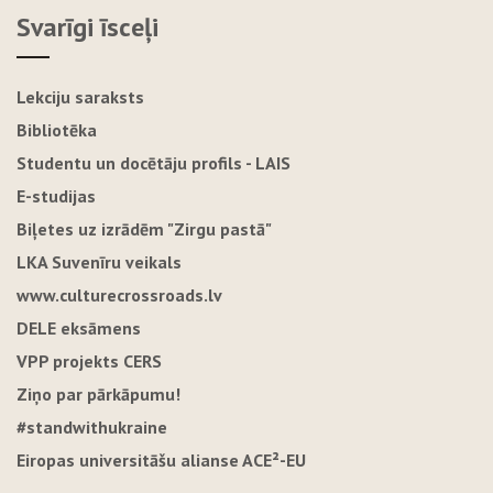
Svarīgi īsceļi
Lekciju saraksts
Bibliotēka
Studentu un docētāju profils - LAIS
E-studijas
Biļetes uz izrādēm "Zirgu pastā"
LKA Suvenīru veikals
www.culturecrossroads.lv
DELE eksāmens
VPP projekts CERS
Ziņo par pārkāpumu!
#standwithukraine
Eiropas universitāšu alianse ACE²-EU