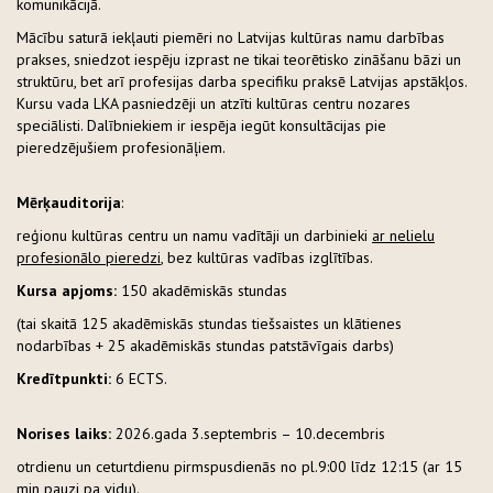
komunikācijā.
Mācību saturā iekļauti piemēri no Latvijas kultūras namu darbības
prakses, sniedzot iespēju izprast ne tikai teorētisko zināšanu bāzi un
struktūru, bet arī profesijas darba specifiku praksē Latvijas apstākļos.
Kursu vada LKA pasniedzēji un atzīti kultūras centru nozares
speciālisti. Dalībniekiem ir iespēja iegūt konsultācijas pie
pieredzējušiem profesionāļiem.
Mērķauditorija
:
reģionu kultūras centru un namu vadītāji un darbinieki
ar nelielu
profesionālo pieredzi
, bez kultūras vadības izglītības.
Kursa apjoms:
150 akadēmiskās stundas
(tai skaitā 125 akadēmiskās stundas tiešsaistes un klātienes
nodarbības + 25 akadēmiskās stundas patstāvīgais darbs)
Kredītpunkti:
6 ECTS.
Norises laiks:
2026.gada 3.septembris – 10.decembris
otrdienu un ceturtdienu pirmspusdienās no pl.9:00 līdz 12:15 (ar 15
min pauzi pa vidu).