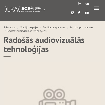
lv
en
Pārslē
navigā
Sākumlapa
Studiju iespējas
Studiju programmas
Īsā cikla programmas
Radošās audiovizuālās tehnoloģijas
Radošās audiovizuālās
tehnoloģijas