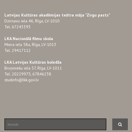
Latvijas Kultūras akadēmijas teātra māja "Zirgu pasts"
Dzirnavu iela 46, Rīga, LV-1010
Tel. 67243393
LKA Nacionālā filmu skola
Miera iela 58a, Rīga, LV-1013
Tel. 29417112
LKA Latvijas Kultūras koledža
Bruņinieku iela 57, Rīga, LV-1011
Tel. 20229975, 67846238
studinfo@lkk.gov.lv