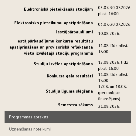
03.07.-30.07.2026.
Elektroniskā pieteikšanās studijām
plkst. 16:00
Elektronisko pieteikumu apstiprināšana
03.07.-30.07.2026.
Iestājpārbaudījumi
10.08.2026.
Iestājpārbaudījumu konkursa rezultātu
11.08. līdz plkst.
apstiprināšana un provizoriskā reflektanta
18:00
vieta izvēlētajā studiju programmā
12.08.2026. līdz
Studiju izvēles apstiprināšana
plkst. 16:00
11.08. līdz plkst.
Konkursa gala rezultāti
18:00
17.08. un 18.08.
Studiju līguma slēgšana
(personīgais
finansējums)
Semestra sākums
31.08.2026.
Programmas apraksts
Uzņemšanas noteikumi