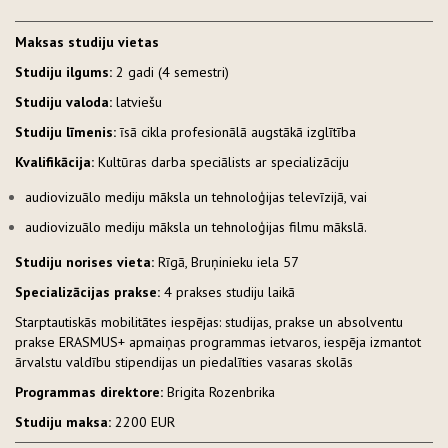
Maksas studiju vietas
Studiju ilgums:
2 gadi (4 semestri)
Studiju valoda:
latviešu
Studiju līmenis:
īsā cikla profesionālā augstākā izglītība
Kvalifikācija:
Kultūras darba speciālists ar specializāciju
audiovizuālo mediju māksla un tehnoloģijas televīzijā, vai
audiovizuālo mediju māksla un tehnoloģijas filmu mākslā.
Studiju norises vieta:
Rīgā, Bruņinieku iela 57
Specializācijas prakse:
4 prakses studiju laikā
Starptautiskās mobilitātes iespējas: studijas, prakse un absolventu
prakse ERASMUS+ apmaiņas programmas ietvaros, iespēja izmantot
ārvalstu valdību stipendijas un piedalīties vasaras skolās
Programmas direktore:
Brigita Rozenbrika
Studiju maksa:
2200 EUR