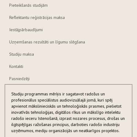
Pieteikšanās studijām
Reflektantu reģistrācijas maksa
Iestājpārbaudījumi
Uzņemšanas rezultāti un līgumu slēgšana
Studiju maksa
Kontakti
Pasniedzēji
Studiju programmas mērķis ir sagatavot radošus un
profesionālus speciālistus audiovizuālajā jomā, kuri spēj
apvienot mākslinieciskās un tehnoloģiskās prasmes, pielietot
inovatīvās tehnoloģijas, digitālos rīkus un mākslīgo intelektu
radošo ieceru īstenošanā, izprast nozares procesus, drošas un
ilgtspējīgas ražošanas principus, darboties radošo industriju
uzņēmumos, mediju organizācijās un neatkarīgos projektos.