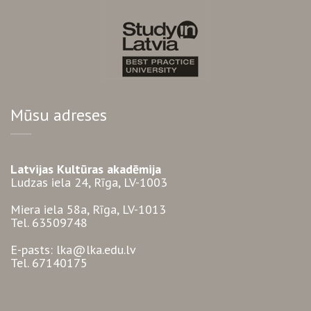
Mūsu adreses
Latvijas Kultūras akadēmija
Ludzas iela 24, Rīga, LV-1003
Miera iela 58a, Rīga, LV-1013
Tel. 63509748
E-pasts: lka@lka.edu.lv
Tel. 67140175