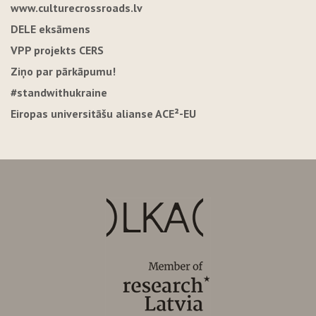
www.culturecrossroads.lv
DELE eksāmens
VPP projekts CERS
Ziņo par pārkāpumu!
#standwithukraine
Eiropas universitāšu alianse ACE²-EU