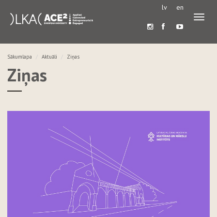
lv
en
Pārslē
navigā
Sākumlapa
Aktuāli
Ziņas
Ziņas