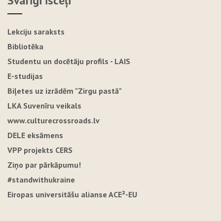
Svarīgi īsceļi
Lekciju saraksts
Bibliotēka
Studentu un docētāju profils - LAIS
E-studijas
Biļetes uz izrādēm "Zirgu pastā"
LKA Suvenīru veikals
www.culturecrossroads.lv
DELE eksāmens
VPP projekts CERS
Ziņo par pārkāpumu!
#standwithukraine
Eiropas universitāšu alianse ACE²-EU