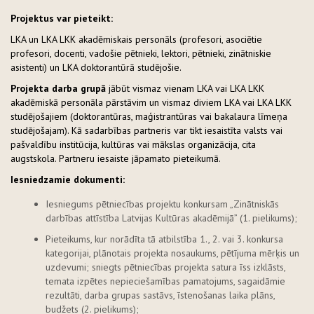
Projektus var pieteikt:
LKA un LKA LKK akadēmiskais personāls (profesori, asociētie
profesori, docenti, vadošie pētnieki, lektori, pētnieki, zinātniskie
asistenti) un LKA doktorantūrā studējošie.
Projekta darba grupā
jābūt vismaz vienam LKA vai LKA LKK
akadēmiskā personāla pārstāvim un vismaz diviem LKA vai LKA LKK
studējošajiem (doktorantūras, maģistrantūras vai bakalaura līmeņa
studējošajam). Kā sadarbības partneris var tikt iesaistīta valsts vai
pašvaldību institūcija, kultūras vai mākslas organizācija, cita
augstskola. Partneru iesaiste jāpamato pieteikumā.
Iesniedzamie dokumenti:
Iesniegums pētniecības projektu konkursam „Zinātniskās
darbības attīstība Latvijas Kultūras akadēmijā” (1. pielikums);
Pieteikums, kur norādīta tā atbilstība 1., 2. vai 3. konkursa
kategorijai, plānotais projekta nosaukums, pētījuma mērķis un
uzdevumi; sniegts pētniecības projekta satura īss izklāsts,
temata izpētes nepieciešamības pamatojums, sagaidāmie
rezultāti, darba grupas sastāvs, īstenošanas laika plāns,
budžets (2. pielikums);