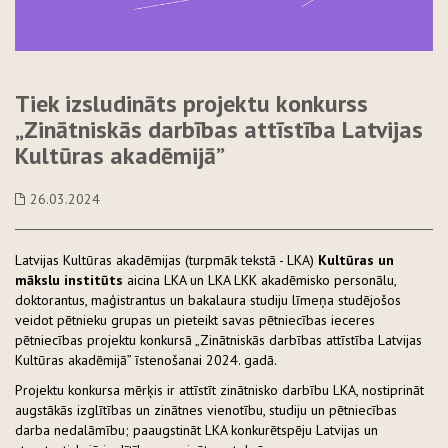
Tiek izsludināts projektu konkurss
„Zinātniskās darbības attīstība Latvijas
Kultūras akadēmijā”
26.03.2024
Latvijas Kultūras akadēmijas (turpmāk tekstā - LKA)
Kultūras un
mākslu institūts
aicina LKA un LKA LKK akadēmisko personālu,
doktorantus, maģistrantus un bakalaura studiju līmeņa studējošos
veidot pētnieku grupas un pieteikt savas pētniecības ieceres
pētniecības projektu konkursā „Zinātniskās darbības attīstība Latvijas
Kultūras akadēmijā” īstenošanai 2024. gadā.
Projektu konkursa mērķis ir attīstīt zinātnisko darbību LKA, nostiprināt
augstākās izglītības un zinātnes vienotību, studiju un pētniecības
darba nedalāmību; paaugstināt LKA konkurētspēju Latvijas un