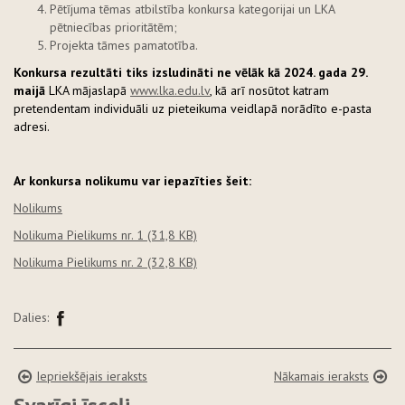
Pētījuma tēmas atbilstība konkursa kategorijai un LKA
pētniecības prioritātēm;
Projekta tāmes pamatotība.
Konkursa rezultāti tiks izsludināti ne vēlāk kā 2024. gada 29.
maijā
LKA mājaslapā
www.lka.edu.lv
, kā arī nosūtot katram
pretendentam individuāli uz pieteikuma veidlapā norādīto e-pasta
adresi.
Ar konkursa nolikumu var iepazīties šeit:
Nolikums
Nolikuma Pielikums nr. 1
(31,8 KB)
Nolikuma Pielikums nr. 2
(32,8 KB)
Dalies:
Iepriekšējais ieraksts
Nākamais ieraksts