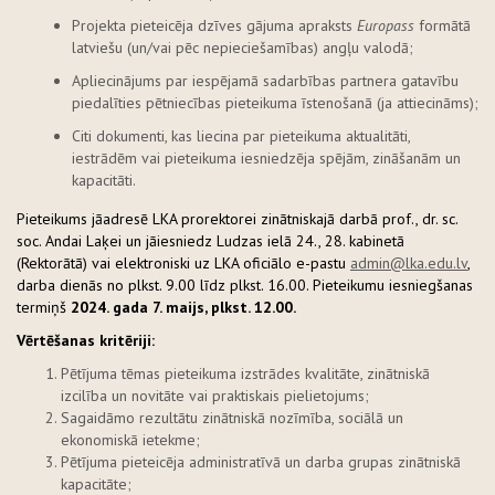
Projekta pieteicēja dzīves gājuma apraksts
Europass
formātā
latviešu (un/vai pēc nepieciešamības) angļu valodā;
Apliecinājums par iespējamā sadarbības partnera gatavību
piedalīties pētniecības pieteikuma īstenošanā (ja attiecināms);
Citi dokumenti, kas liecina par pieteikuma aktualitāti,
iestrādēm vai pieteikuma iesniedzēja spējām, zināšanām un
kapacitāti.
Pieteikums jāadresē LKA prorektorei zinātniskajā darbā prof., dr. sc.
soc. Andai Laķei un jāiesniedz Ludzas ielā 24., 28. kabinetā
(Rektorātā) vai elektroniski uz LKA oficiālo e-pastu
admin@lka.edu.lv
,
darba dienās no plkst. 9.00 līdz plkst. 16.00. Pieteikumu iesniegšanas
termiņš
2024. gada 7. maijs, plkst. 12.00.
Vērtēšanas kritēriji:
Pētījuma tēmas pieteikuma izstrādes kvalitāte, zinātniskā
izcilība un novitāte vai praktiskais pielietojums;
Sagaidāmo rezultātu zinātniskā nozīmība, sociālā un
ekonomiskā ietekme;
Pētījuma pieteicēja administratīvā un darba grupas zinātniskā
kapacitāte;