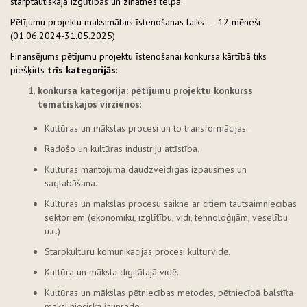
starptautiskajā izglītības un zinātnes telpā.
Pētījumu projektu maksimālais īstenošanas laiks – 12 mēneši
(01.06.2024-31.05.2025)
Finansējums pētījumu projektu īstenošanai konkursa kārtībā tiks
piešķirts
trīs kategorijās
:
konkursa kategorija: pētījumu projektu konkurss
tematiskajos virzienos
:
Kultūras un mākslas procesi un to transformācijas.
Radošo un kultūras industriju attīstība.
Kultūras mantojuma daudzveidīgās izpausmes un
saglabāšana.
Kultūras un mākslas procesu saikne ar citiem tautsaimniecības
sektoriem (ekonomiku, izglītību, vidi, tehnoloģijām, veselību
u.c.)
Starpkultūru komunikācijas procesi kultūrvidē.
Kultūra un māksla digitālajā vidē.
Kultūras un mākslas pētniecības metodes, pētniecībā balstīta
mākslinieciskā jaunrade.