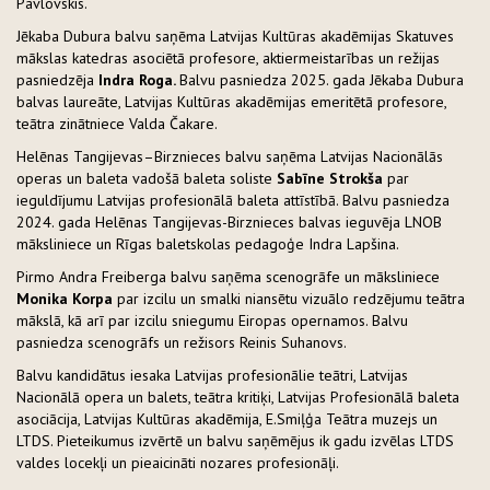
Pavlovskis.
Jēkaba Dubura balvu saņēma Latvijas Kultūras akadēmijas Skatuves
mākslas katedras asociētā profesore, aktiermeistarības un režijas
pasniedzēja
Indra Roga.
Balvu pasniedza 2025. gada Jēkaba Dubura
balvas laureāte, Latvijas Kultūras akadēmijas emeritētā profesore,
teātra zinātniece Valda Čakare.
Helēnas Tangijevas–Birznieces balvu saņēma Latvijas Nacionālās
operas un baleta vadošā baleta soliste
Sabīne Strokša
par
ieguldījumu Latvijas profesionālā baleta attīstībā. Balvu pasniedza
2024. gada Helēnas Tangijevas-Birznieces balvas ieguvēja LNOB
māksliniece un Rīgas baletskolas pedagoģe Indra Lapšina.
Pirmo Andra Freiberga balvu saņēma scenogrāfe un māksliniece
Monika Korpa
par izcilu un smalki niansētu vizuālo redzējumu teātra
mākslā, kā arī par izcilu sniegumu Eiropas opernamos. Balvu
pasniedza scenogrāfs un režisors Reinis Suhanovs.
Balvu kandidātus iesaka Latvijas profesionālie teātri, Latvijas
Nacionālā opera un balets, teātra kritiķi, Latvijas Profesionālā baleta
asociācija, Latvijas Kultūras akadēmija, E.Smiļģa Teātra muzejs un
LTDS. Pieteikumus izvērtē un balvu saņēmējus ik gadu izvēlas LTDS
valdes locekļi un pieaicināti nozares profesionāļi.