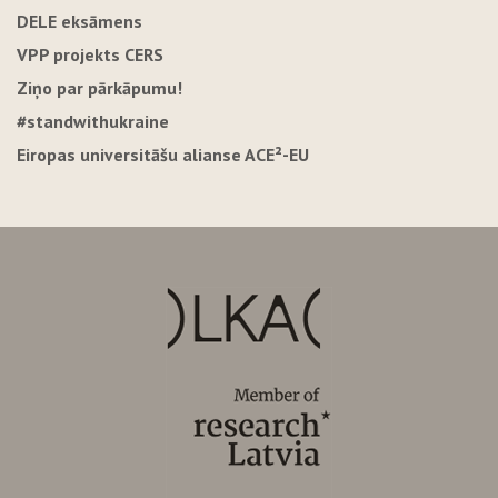
DELE eksāmens
VPP projekts CERS
Ziņo par pārkāpumu!
#standwithukraine
Eiropas universitāšu alianse ACE²-EU