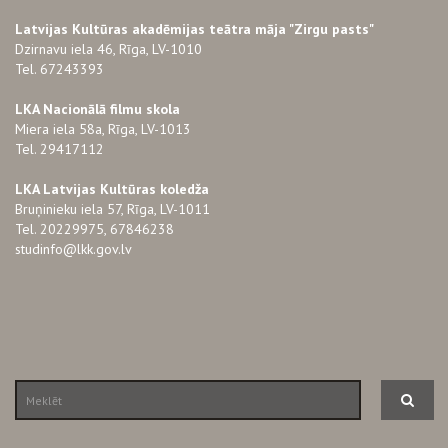
Latvijas Kultūras akadēmijas teātra māja "Zirgu pasts"
Dzirnavu iela 46, Rīga, LV-1010
Tel. 67243393
LKA Nacionālā filmu skola
Miera iela 58a, Rīga, LV-1013
Tel. 29417112
LKA Latvijas Kultūras koledža
Bruņinieku iela 57, Rīga, LV-1011
Tel. 20229975, 67846238
studinfo@lkk.gov.lv