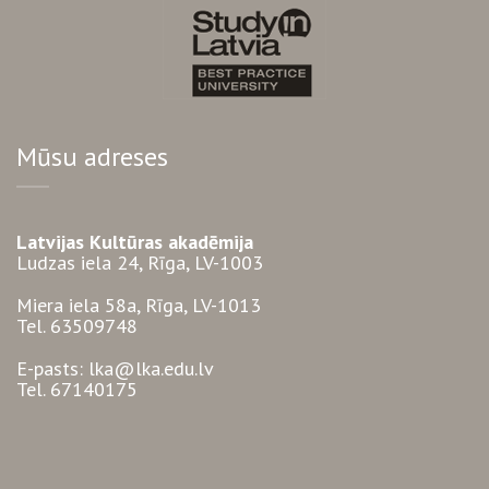
Mūsu adreses
Latvijas Kultūras akadēmija
Ludzas iela 24, Rīga, LV-1003
Miera iela 58a, Rīga, LV-1013
Tel. 63509748
E-pasts: lka@lka.edu.lv
Tel. 67140175