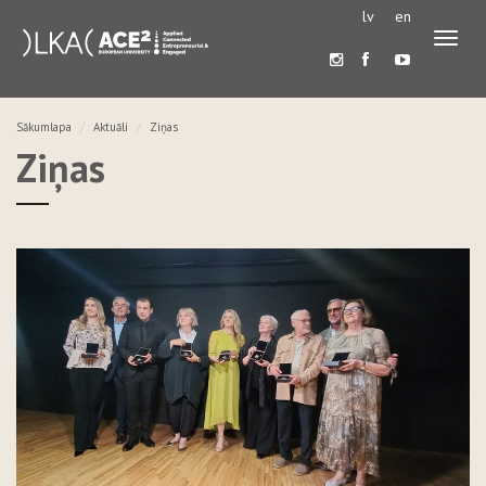
lv
en
Pārslē
navigā
Sākumlapa
Aktuāli
Ziņas
Ziņas