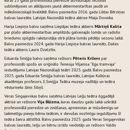
kuras 23 gadu profesionālā pieredze aizvadītajās sezonās
sublimējusies un atklājusies jaunā aktiermeistarības jaudā un
mākslinieciskajā kvalitātē. Balvu pasniedza 2016. gada Lilitas Bērziņas
balvas laureāte, Latvijas Nacionālā teātra aktrise Maija Doveika.
Harija Liepiņa balvu saņēma Liepājas teātra aktieris
Mārtiņš Kalita
par plašo aktiermeistarības amplitūdu galvenajās lomās un radošo
briedumu spilgtās raksturotāja otrā plāna lomās pēdējo sezonu laikā.
Balvu pasniedza 2024. gada Harija Liepiņa balvas laureāts, Dailes
teātra aktieris Lauris Dzelzītis.
Eduarda Smiļģa balvu saņēma režisors
Pēteris Krilovs
par
profesionāli spožo un oriģinālo Tenesija Viljamsa “Ilgu tramvaja”
iestudējumu Latvijas Nacionālajā teātrī 2025. gadā. Balvu pasniedza
2025. gada Eduarda Smiļģa balvas laureāts, Latvijas Kultūras
akadēmijas profesors, E.Smiļģa Teātra muzeja vadītājs un teātra
vēsturnieks Jānis Siliņš.
Veras Singajevskas balvu saņēma Latvijas Leļļu teātra ilggadējā
aktrise un režisore
Vija Blūzma,
kuras daudzu gadu laikā uzkrātā
profesionālā pieredze un zināšanas, apvienotas ar mūsdienīgu un
laikmetīgu pieeju bērnu teātrim, ir devušas nozīmīgu ieguldījumu šī
teātra žanra attīstībā. Balvu pasniedza 2025. gada Veras Singajevskas
balvas laureāts, leļļu un bērnu izrāžu veidotājs un režisors Valdis