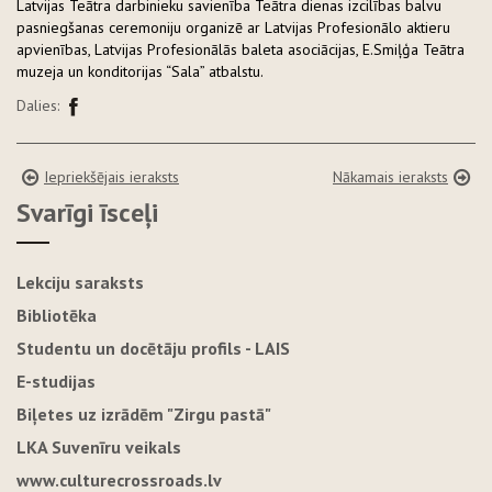
Latvijas Teātra darbinieku savienība Teātra dienas izcilības balvu
pasniegšanas ceremoniju organizē ar Latvijas Profesionālo aktieru
apvienības, Latvijas Profesionālās baleta asociācijas, E.Smiļģa Teātra
muzeja un konditorijas “Sala” atbalstu.
Dalies:
Iepriekšējais ieraksts
Nākamais ieraksts
Svarīgi īsceļi
Lekciju saraksts
Bibliotēka
Studentu un docētāju profils - LAIS
E-studijas
Biļetes uz izrādēm "Zirgu pastā"
LKA Suvenīru veikals
www.culturecrossroads.lv