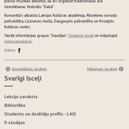
piecus mūzikas albumus, kā arī organizē tradicionālās āra
dziedāšanas festivālu “Dabā”.
Koncerttūri atbalsta Latvijas Kultūras akadēmija, Rēzeknes novada
pašvaldība, Lūznavas muiža, Daugavpils pašvaldība un Krustpils
Kultūras centrs.
Vairāk informācijas grupas “Saucējas”
Facebook kontā
un mājaslapā
www.saucejas.lv
.
Dalies:
Iepriekšējais ieraksts
Nākamais ieraksts
Svarīgi īsceļi
Lekciju saraksts
Bibliotēka
Studentu un docētāju profils - LAIS
E-studijas