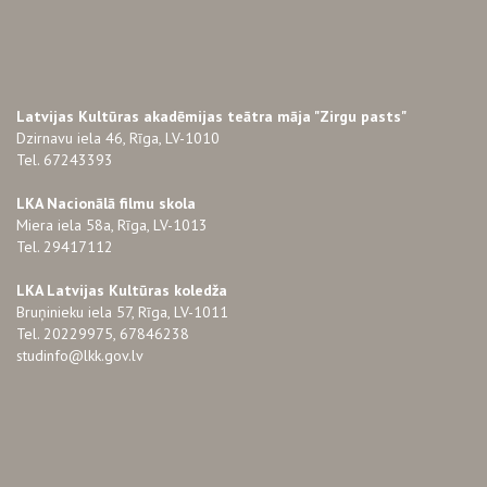
Latvijas Kultūras akadēmijas teātra māja "Zirgu pasts"
Dzirnavu iela 46, Rīga, LV-1010
Tel. 67243393
LKA Nacionālā filmu skola
Miera iela 58a, Rīga, LV-1013
Tel. 29417112
LKA Latvijas Kultūras koledža
Bruņinieku iela 57, Rīga, LV-1011
Tel. 20229975, 67846238
studinfo@lkk.gov.lv