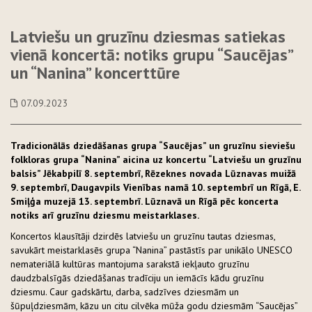
Latviešu un gruzīnu dziesmas satiekas
vienā koncertā: notiks grupu “Saucējas”
un “Nanina” koncerttūre
07.09.2023
Tradicionālās dziedāšanas grupa “Saucējas” un gruzīnu sieviešu
folkloras grupa “Nanina” aicina uz koncertu “Latviešu un gruzīnu
balsis” Jēkabpilī 8. septembrī, Rēzeknes novada Lūznavas muižā
9. septembrī, Daugavpils Vienības namā 10. septembrī un Rīgā, E.
Smiļģa muzejā 13. septembrī. Lūznavā un Rīgā pēc koncerta
notiks arī gruzīnu dziesmu meistarklases.
Koncertos klausītāji dzirdēs latviešu un gruzīnu tautas dziesmas,
savukārt meistarklasēs grupa “Nanina” pastāstīs par unikālo UNESCO
nemateriālā kultūras mantojuma sarakstā iekļauto gruzīnu
daudzbalsīgās dziedāšanas tradīciju un iemācīs kādu gruzīnu
dziesmu. Caur gadskārtu, darba, sadzīves dziesmām un
šūpuļdziesmām, kāzu un citu cilvēka mūža godu dziesmām “Saucējas”