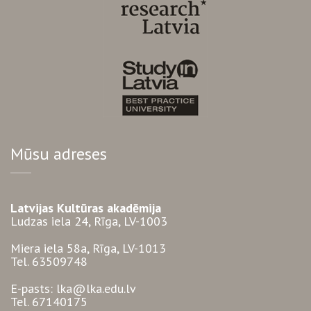
Mūsu adreses
Latvijas Kultūras akadēmija
Ludzas iela 24, Rīga, LV-1003
Miera iela 58a, Rīga, LV-1013
Tel. 63509748
E-pasts: lka@lka.edu.lv
Tel. 67140175