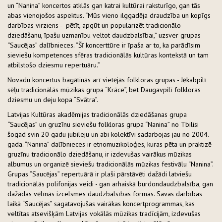
un “Nanina” koncertos atklās gan katrai kultūrai raksturīgo, gan tās
abas vienojošos aspektus. “Mūs vieno ilggadēja draudzība un kopīgs
darbības virziens - pētīt, apgūt un popularizēt tradicionālo
dziedāšanu, īpašu uzmanību veltot daudzbalsībai,” uzsver grupas
“Saucējas” dalībnieces. “Šī koncerttūre ir īpaša ar to, ka parādīsim
sieviešu kompetences sfēras tradicionālās kultūras kontekstā un tam
atbilstošo dziesmu repertuāru.”
Novadu koncertus bagātinās arī vietējās folkloras grupas - Jēkabpilī
sēļu tradicionālās mūzikas grupa “Krāce”, bet Daugavpilī folkloras
dziesmu un deju kopa “Svātra”.
Latvijas Kultūras akadēmijas tradicionālās dziedāšanas grupa
“Saucējas” un gruzīnu sieviešu folkloras grupa “Nanina” no Tbilisi
šogad svin 20 gadu jubileju un abi kolektīvi sadarbojas jau no 2004.
gada. “Nanina” dalībnieces ir etnomuzikoloģes, kuras pēta un praktizē
gruzīnu tradicionālo dziedāšanu, ir izdevušas vairākus mūzikas
albumus un organizē sieviešu tradicionālās mūzikas festivālu “Nanina”.
Grupas “Saucējas” repertuārā ir plaši pārstāvēti dažādi latviešu
tradicionālās polifonijas veidi - gan arhaiskā burdondaudzbalsība, gan
dažādas vēlīnās izcelsmes daudzbalsības formas. Savas darbības
laikā “Saucējas” sagatavojušas vairākas koncertprogrammas, kas
veltītas atsevišķām Latvijas vokālās mūzikas tradīcijām, izdevušas