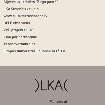
Biļetes uz izrādēm "Zirgu pastā"
LKA Suvenīru veikals
www.culturecrossroads.lv
DELE eksāmens
VPP projekts CERS
Ziņo par pārkāpumu!
#standwithukraine
Eiropas universitāšu alianse ACE²-EU