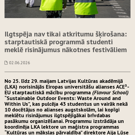
Ilgtspēja nav tikai atkritumu šķirošana:
starptautiskā programmā studenti
meklē risinājumus nākotnes festivāliem
02.06.2026
No 25. līdz 29. maijam Latvijas Kultūras akadēmijā
(LKA) norisinājās Eiropas universitāšu alianses ACE²-
EU starptautiskā mācību programma
(Flavour School)
“Sustainable Outdoor Events: Waste Around and
Within Us”, kas pulcēja 43 studentus un vairāk nekā
10 docētājus no alianses augstskolām, lai kopīgi
meklētu risinājumus ilgtspējīgākai brīvdabas
pasākumu organizēšanai. Programmu izstrādāja un
koordinēja LKA lektore un maģistra programmas
“Kultūras un mākslas pārvaldība” direktore Aija Lūse