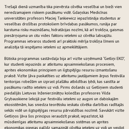
Trešajā dienā uzmanība tika pievērsta cilvēka veselībai un bieži vien
neredzamajiem riskiem pasākumu vidē. Gdaņskas Medicīnas
universitātes profesors Maciej Tankiewicz iepazīstināja studentus ar
veselības drošības protokoliem brīvdabas pasākumos, runāja par
karstuma risku mazināšanu, hidratācijas nozīmi, kā arī trokšņa, gaismas
piesārņojuma un citu vides faktoru ietekmi uz cilvēka labsajūtu.
Programmas ietvaros studenti arī praktiski mērīja trokšņa līmeni un
analizēja tā iespējamo ietekmi uz apmeklētājiem.
Būtiska programmas sastāvdaļa bija arī vizīte uzņēmumā “Getliņi EKO”,
kur studenti iepazinās ar atkritumu apsaimniekošanas procesiem,
aprites ekonomikas principiem un ilgtspējīgu resursu izmantošanu
praksē. Vizīte ļāva paskatīties uz atkritumu jautājumiem ārpus festivāla
teritorijas robežām un izprast plašāku atbildības ķēdi, kas saistīta ar
pasākumu radīto ietekmi uz vidi. Pirms došanās uz Getliņiem studenti
piedalījās Lietuvas Inženierzinātņu koledžas profesores Vilda
Grybauskiene lekcijā par festivālu ietekmi uz augsni un dabiskajām
ekosistēmām, kas sniedza teorētisku ieskatu cilvēka darbības radītajās
sekās vidē un ilgtspējīgas resursu pārvaldības nozīmē. Savukārt vizīte
Getliņos ļāva šos principus ieraudzīt praksē, iepazīstot, kā
mūsdienīgas atkritumu apsaimniekošanas sistēmas un aprites
ekonomikas pieejas palīdz samazināt cilvēka ietekmi uz vidi un veidot