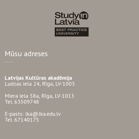
Mūsu adreses
Latvijas Kultūras akadēmija
Ludzas iela 24, Rīga, LV-1003
Miera iela 58a, Rīga, LV-1013
Tel. 63509748
E-pasts: lka@lka.edu.lv
Tel. 67140175