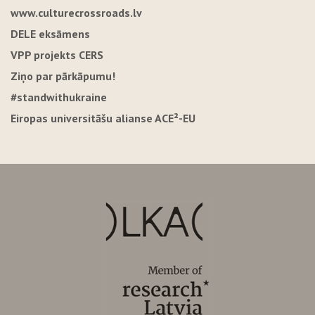
www.culturecrossroads.lv
DELE eksāmens
VPP projekts CERS
Ziņo par pārkāpumu!
#standwithukraine
Eiropas universitāšu alianse ACE²-EU