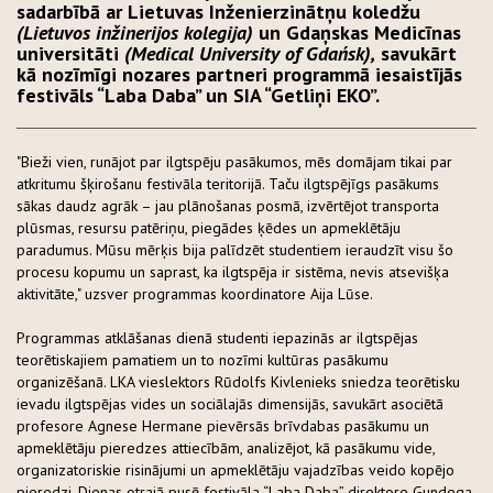
sadarbībā ar Lietuvas Inženierzinātņu koledžu
(Lietuvos inžinerijos kolegija)
un Gdaņskas Medicīnas
universitāti
(Medical University of Gdańsk),
savukārt
kā nozīmīgi nozares partneri programmā iesaistījās
festivāls “Laba Daba” un SIA “Getliņi EKO”.
"Bieži vien, runājot par ilgtspēju pasākumos, mēs domājam tikai par
atkritumu šķirošanu festivāla teritorijā. Taču ilgtspējīgs pasākums
sākas daudz agrāk – jau plānošanas posmā, izvērtējot transporta
plūsmas, resursu patēriņu, piegādes ķēdes un apmeklētāju
paradumus. Mūsu mērķis bija palīdzēt studentiem ieraudzīt visu šo
procesu kopumu un saprast, ka ilgtspēja ir sistēma, nevis atsevišķa
aktivitāte," uzsver programmas koordinatore Aija Lūse.
Programmas atklāšanas dienā studenti iepazinās ar ilgtspējas
teorētiskajiem pamatiem un to nozīmi kultūras pasākumu
organizēšanā. LKA vieslektors Rūdolfs Kivlenieks sniedza teorētisku
ievadu ilgtspējas vides un sociālajās dimensijās, savukārt asociētā
profesore Agnese Hermane pievērsās brīvdabas pasākumu un
apmeklētāju pieredzes attiecībām, analizējot, kā pasākumu vide,
organizatoriskie risinājumi un apmeklētāju vajadzības veido kopējo
pieredzi. Dienas otrajā pusē festivāla “Laba Daba” direktore Gundega