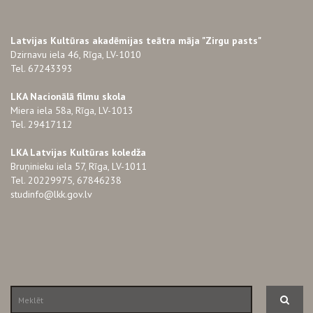
Latvijas Kultūras akadēmijas teātra māja "Zirgu pasts"
Dzirnavu iela 46, Rīga, LV-1010
Tel. 67243393
LKA Nacionālā filmu skola
Miera iela 58a, Rīga, LV-1013
Tel. 29417112
LKA Latvijas Kultūras koledža
Bruņinieku iela 57, Rīga, LV-1011
Tel. 20229975, 67846238
studinfo@lkk.gov.lv