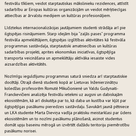
festivālu tīkliem, veidot starptautiskas mākslinieku rezidences, attīstīt
sadarbību ar Eiropas kultūras organizācijām un veidot mērķtiecīgas
attiecības ar ārvalstu medijiem un kultūras profesionāļiem.
Līdztekus internacionalizācijas jautājumiem studenti strādāja arī pie
ilgtspējas risinājumiem. Starp idejām bija “zaļās pases” programma
festivāla apmeklētājiem, ilgtspējas izglītības aktivitātes kā festivāla
programmas sastāvdaļa, starptautiski amatniecības un kultūras
sadarbības projekti, aprites ekonomikas iniciatīvas, ilgtspējīga
transporta veicināšana un apmeklētāju aktīvāka iesaiste vides
aizsardzības aktivitātēs.
Nozīmīgu ieguldījumu programmas saturā sniedza arī starptautiskie
docētāji. Otrajā dienā studenti kopā ar Lietuvas Inženierzinātņu
koledžas profesorēm Romutė Mikučionienė un Valdu Gudynaiti-
Franckevičieni analizēja festivālu ietekmi uz augsni un dabiskajām
ekosistēmām, kā arī diskutēja par to, kā daba un kustība var kļūt par
ilgtspējīgas pasākumu pieredzes sastāvdaļu. Savukārt jaunā pētniece
un LKA studente Marta Dieviņa vadīja praktisku meistarklasi par ūdens
ekosistēmām un to nozīmi pasākumu plānošanā, aicinot studentus
domāt upju baseinu mērogā un izvērtēt dažādu teritoriju piemērotību
pasākumu norisei.