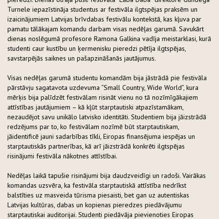
Turnele iepazīstināja studentus ar festivāla ilgtspējas praksēm un
izaicinājumiem Latvijas brīvdabas festivālu kontekstā, kas kļuva par
pamatu tālākajam komandu darbam visas nedēļas garumā. Savukārt
dienas noslēgumā profesore Ramona Galkina vadīja meistarklasi, kurā
studenti caur kustību un ķermenisku pieredzi pētīja ilgtspējas,
savstarpējās saiknes un pašapzināšanās jautājumus.
Visas nedēļas garumā studentu komandām bija jāstrādā pie festivāla
pārstāvju sagatavota uzdevuma “Small Country, Wide World”, kura
mērķis bija palīdzēt festivālam risināt vienu no tā nozīmīgākajiem
attīstības jautājumiem – kā kļūt starptautiski atpazīstamākam,
nezaudējot savu unikālo latvisko identitāti. Studentiem bija jāizstrādā
redzējums par to, ko festivālam nozīmē būt starptautiskam,
jāidentificē jauni sadarbības tīkli, Eiropas finansējuma iespējas un
starptautiskās partnerības, kā arī jāizstrādā konkrēti ilgtspējas
risinājumi festivāla nākotnes attīstībai.
Nedēļas laikā tapušie risinājumi bija daudzveidīgi un radoši. Vairākas
komandas uzsvēra, ka festivāla starptautiskā attīstība nedrīkst
balstīties uz masveida tūrisma piesaisti, bet gan uz autentiskas
Latvijas kultūras, dabas un kopienas pieredzes piedāvājumu
starptautiskai auditorijai. Studenti piedāvāja pievienoties Eiropas