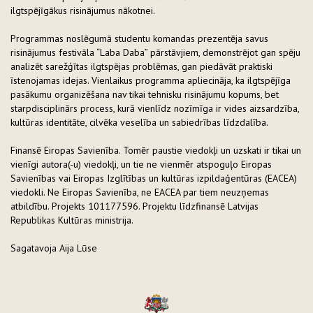
ilgtspējīgākus risinājumus nākotnei.
Programmas noslēgumā studentu komandas prezentēja savus
risinājumus festivāla “Laba Daba” pārstāvjiem, demonstrējot gan spēju
analizēt sarežģītas ilgtspējas problēmas, gan piedāvāt praktiski
īstenojamas idejas. Vienlaikus programma apliecināja, ka ilgtspējīga
pasākumu organizēšana nav tikai tehnisku risinājumu kopums, bet
starpdisciplinārs process, kurā vienlīdz nozīmīga ir vides aizsardzība,
kultūras identitāte, cilvēka veselība un sabiedrības līdzdalība.
Finansē Eiropas Savienība. Tomēr paustie viedokļi un uzskati ir tikai un
vienīgi autora(-u) viedokļi, un tie ne vienmēr atspoguļo Eiropas
Savienības vai Eiropas Izglītības un kultūras izpildaģentūras (EACEA)
viedokli. Ne Eiropas Savienība, ne EACEA par tiem neuzņemas
atbildību. Projekts 101177596. Projektu līdzfinansē Latvijas
Republikas Kultūras ministrija.
Sagatavoja Aija Lūse