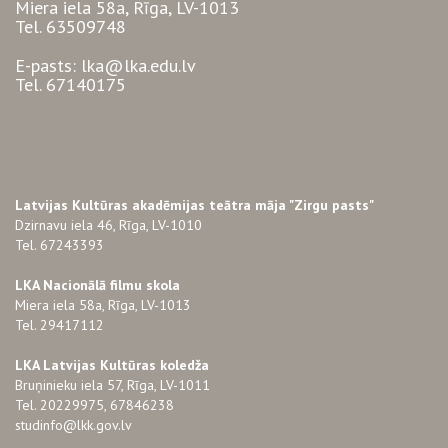
Miera iela 58a, Rīga, LV-1013
Tel. 63509748
E-pasts: lka@lka.edu.lv
Tel. 67140175
Latvijas Kultūras akadēmijas teātra māja "Zirgu pasts"
Dzirnavu iela 46, Rīga, LV-1010
Tel. 67243393
LKA Nacionālā filmu skola
Miera iela 58a, Rīga, LV-1013
Tel. 29417112
LKA Latvijas Kultūras koledža
Bruņinieku iela 57, Rīga, LV-1011
Tel. 20229975, 67846238
studinfo@lkk.gov.lv