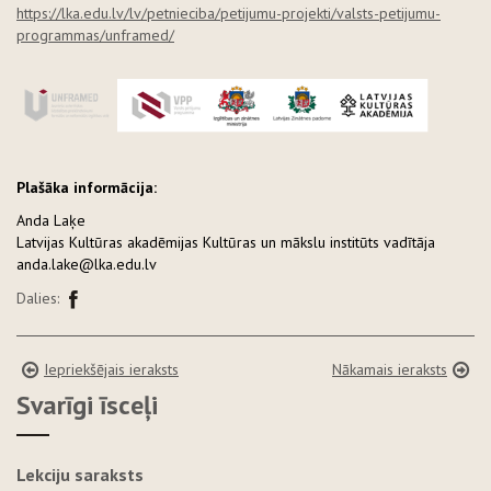
https://lka.edu.lv/lv/petnieciba/petijumu-projekti/valsts-petijumu-
programmas/unframed/
Plašāka informācija:
Anda Laķe
Latvijas Kultūras akadēmijas Kultūras un mākslu institūts vadītāja
anda.lake@lka.edu.lv
Dalies:
Iepriekšējais ieraksts
Nākamais ieraksts
Svarīgi īsceļi
Lekciju saraksts