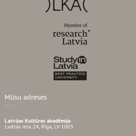
Mūsu adreses
Latvijas Kultūras akadēmija
Ludzas iela 24, Rīga, LV-1003