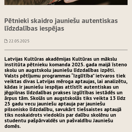
Pētnieki skaidro jauniešu autentiskas
līdzdalības iespējas
22.05.2025
Latvijas Kultūras akadēmijas Kultūras un mākslu
institūta pētnieku komanda 2025. gada maijā īsteno
skolu un augstskolu jauniešu līdzdalības izpēti.
Valsts pētījumu programmas “Izglītība” ietvaros tiek
veiktas divas Latvijas mēroga aptaujas, lai analizētu,
kādas ir jauniešu iespējas attīstīt autentiskas un
jēgpilnas līdzdalības prakses izglītības iestādēs un
ārpus tām. Skolās un augstskolās tiks veikta 13 līdz
25 gadu vecu jauniešu aptauja par jauniešu
pilsonisko līdzdalību, savukārt tiešsaistes aptaujā
tiks noskaidrots viedoklis par dalību skolēnu un
studentu pašpārvaldēs un pašvaldību Jauniešu
domēs.