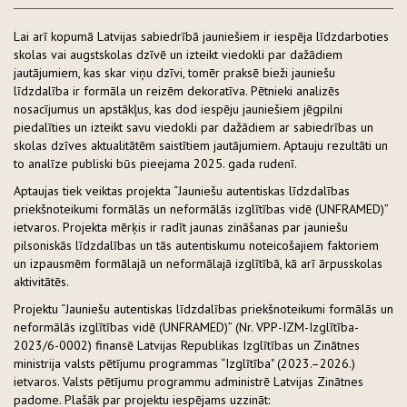
Lai arī kopumā Latvijas sabiedrībā jauniešiem ir iespēja līdzdarboties
skolas vai augstskolas dzīvē un izteikt viedokli par dažādiem
jautājumiem, kas skar viņu dzīvi, tomēr praksē bieži jauniešu
līdzdalība ir formāla un reizēm dekoratīva. Pētnieki analizēs
nosacījumus un apstākļus, kas dod iespēju jauniešiem jēgpilni
piedalīties un izteikt savu viedokli par dažādiem ar sabiedrības un
skolas dzīves aktualitātēm saistītiem jautājumiem. Aptauju rezultāti un
to analīze publiski būs pieejama 2025. gada rudenī.
Aptaujas tiek veiktas projekta “Jauniešu autentiskas līdzdalības
priekšnoteikumi formālās un neformālās izglītības vidē (UNFRAMED)”
ietvaros. Projekta mērķis ir radīt jaunas zināšanas par jauniešu
pilsoniskās līdzdalības un tās autentiskumu noteicošajiem faktoriem
un izpausmēm formālajā un neformālajā izglītībā, kā arī ārpusskolas
aktivitātēs.
Projektu “Jauniešu autentiskas līdzdalības priekšnoteikumi formālās un
neformālās izglītības vidē (UNFRAMED)” (Nr. VPP-IZM-Izglītība-
2023/6-0002) finansē Latvijas Republikas Izglītības un Zinātnes
ministrija valsts pētījumu programmas “Izglītība" (2023.–2026.)
ietvaros. Valsts pētījumu programmu administrē Latvijas Zinātnes
padome. Plašāk par projektu iespējams uzzināt: