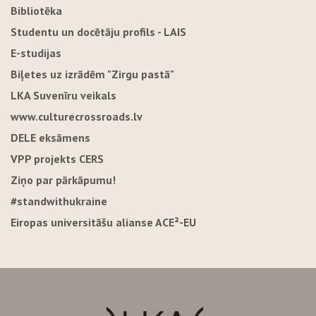
Bibliotēka
Studentu un docētāju profils - LAIS
E-studijas
Biļetes uz izrādēm "Zirgu pastā"
LKA Suvenīru veikals
www.culturecrossroads.lv
DELE eksāmens
VPP projekts CERS
Ziņo par pārkāpumu!
#standwithukraine
Eiropas universitāšu alianse ACE²-EU